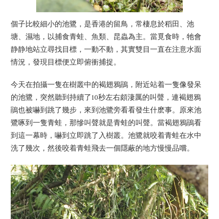
個子比較細小的池鷺，是香港的留鳥，常棲息於稻田、池
塘、濕地，以捕食青蛙、魚類、昆蟲為主。當覓食時，牠會
静静地站立尋找目標，一動不動，其實雙目一直在注意水面
情況，發現目標便立即俯衝捕捉。
今天在拍攝一隻在樹叢中的褐翅鴉鵑，附近站着一隻像發呆
的池鷺，突然聽到持續了10秒左右頗淒厲的叫聲，連褐翅鴉
鵑也被嚇到跳了幾步，來到池鷺旁看看發生什麽事。原來池
鷺啄到一隻青蛙，那慘叫聲就是青蛙的叫聲。當褐翅鴉鵑看
到這一幕時，嚇到立即跳了入樹叢。池鷺就咬着青蛙在水中
洗了幾次，然後咬着青蛙飛去一個隱蔽的地方慢慢品嚐。