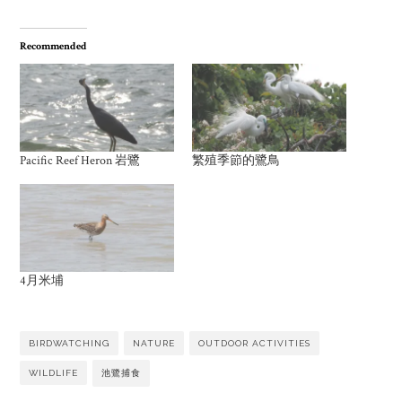
Recommended
Pacific Reef Heron 岩鷺
繁殖季節的鷺鳥
4月米埔
BIRDWATCHING
NATURE
OUTDOOR ACTIVITIES
WILDLIFE
池鷺捕食