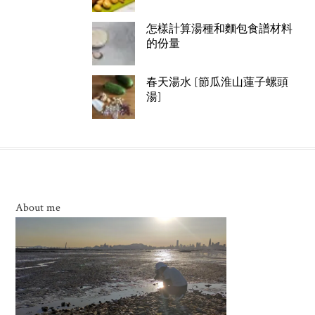
怎樣計算湯種和麵包食譜材料
的份量
春天湯水 [節瓜淮山蓮子螺頭
湯]
About me