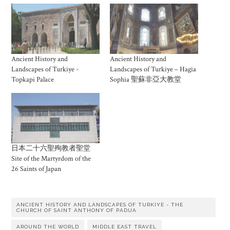
Ancient History and
Ancient History and
Landscapes of Turkiye -
Landscapes of Turkiye – Hagia
Topkapi Palace
Sophia 聖蘇非亞大教堂
日本二十六聖殉教者聖堂
Site of the Martyrdom of the
26 Saints of Japan
ANCIENT HISTORY AND LANDSCAPES OF TURKIYE - THE
CHURCH OF SAINT ANTHONY OF PADUA
AROUND THE WORLD
MIDDLE EAST TRAVEL