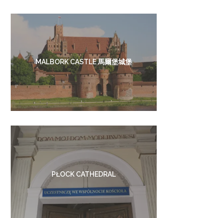
MALBORK CASTLE 馬爾堡城堡
PŁOCK CATHEDRAL