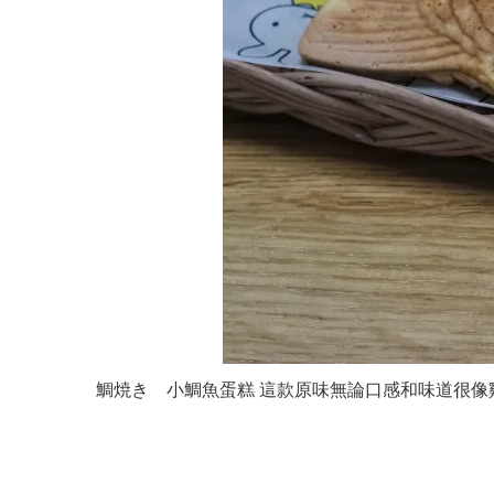
鯛焼き 小鯛魚蛋糕 這款原味無論口感和味道很像