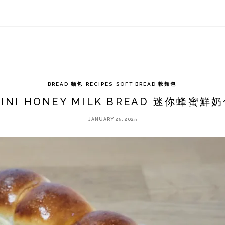
BREAD 麵包
RECIPES
SOFT BREAD 軟麵包
INI HONEY MILK BREAD 迷你蜂蜜鮮
JANUARY 25, 2025