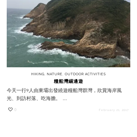
HIKING
,
NATURE
,
OUTDOOR ACTIVITIES
糧船灣綑邊遊
今天一行9人由東壩出發繞遊糧船灣群灣，欣賞海岸風
光、到訪村落、吃海膽。 …
0
February 21, 2017