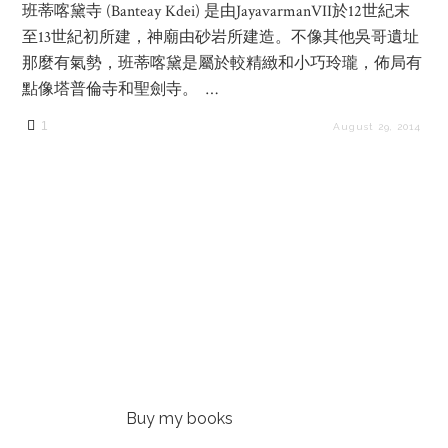
班蒂喀黛寺 (Banteay Kdei) 是由JayavarmanVII於12世紀末
至13世紀初所建，神廟由砂岩所建造。不像其他吳哥遺址
那麼有氣勢，班蒂喀黛是屬於較精緻和小巧玲瓏，佈局有
點像塔普倫寺和聖劍寺。 …
1
August 29, 2014
Buy my books