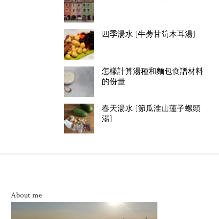
四季湯水 [牛蒡甘筍木耳湯]
怎樣計算湯種和麵包食譜材料
的份量
春天湯水 [節瓜淮山蓮子螺頭
湯]
About me