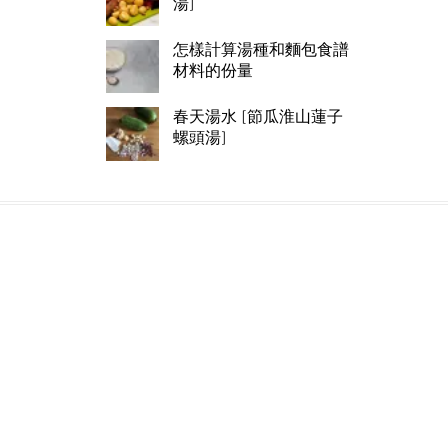
湯]
怎樣計算湯種和麵包食譜
材料的份量
春天湯水 [節瓜淮山蓮子
螺頭湯]