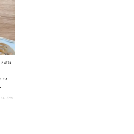
TS 甜品
s so
…
14, 2019