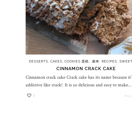
DESSERTS, CAKES, COOKIES 蛋糕、曲奇
,
RECIPES
,
SWEE
CINNAMON CRACK CAKE
Cinnamon crack cake Crack cake has its name because it’
addictive like crack! It is so delicious and easy to make.
0
May 