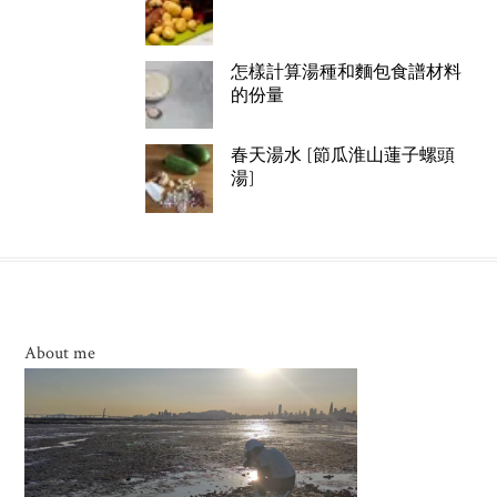
怎樣計算湯種和麵包食譜材料
的份量
春天湯水 [節瓜淮山蓮子螺頭
湯]
About me