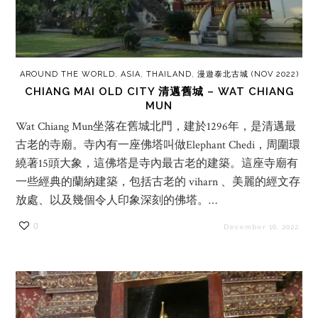
AROUND THE WORLD
,
ASIA
,
THAILAND
,
漫遊泰北古城 (NOV 2022)
CHIANG MAI OLD CITY 清邁舊城 – WAT CHIANG
MUN
Wat Chiang Mun坐落在舊城北門，建於1296年，是清邁最
古老的寺廟。寺內有一座佛塔叫做Elephant Chedi，周圍環
繞著15頭大象，這佛塔是寺內最古老的建築。這座寺廟有
一些經典的蘭納建築，包括古老的 viharn 、美麗的經文存
放處、以及幾個令人印象深刻的佛塔。…
0
December 16, 2022