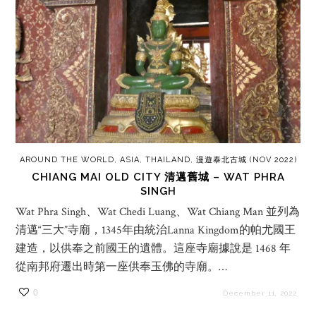
AROUND THE WORLD
,
ASIA
,
THAILAND
,
漫遊泰北古城 (NOV 2022)
CHIANG MAI OLD CITY 清邁舊城 – WAT PHRA
SINGH
Wat Phra Singh、Wat Chedi Luang、Wat Chiang Man 並列為
清邁“三大”寺廟，1345年由統治Lanna Kingdom的帕尤國王
建造，以供奉之前國王的遺體。這座寺廟據說是 1468 年
從南邦府遷出時第一座供奉玉佛的寺廟。…
0
December 11, 2022