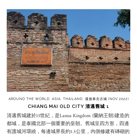
AROUND THE WORLD
,
ASIA
,
THAILAND
,
漫遊泰北古城 (NOV 2022)
CHIANG MAI OLD CITY 清邁舊城 1
清邁舊城建於13世紀，是Lanna Kingdom (蘭納王朝)建造的
都城，是泰國北部一個重要的皇朝。舊城呈四方形，四邊
有護城河環繞，每邊城界長約1.5公里，內側修建有磚砌的