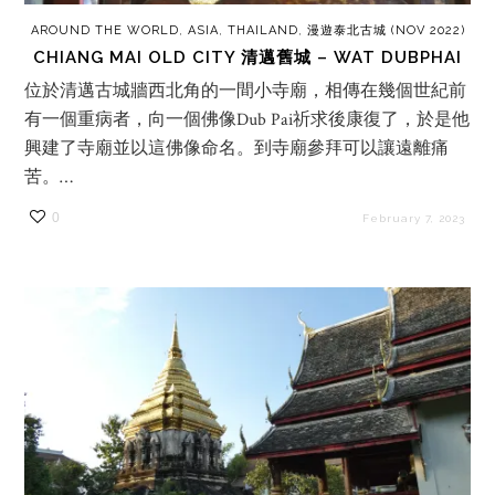
AROUND THE WORLD
,
ASIA
,
THAILAND
,
漫遊泰北古城 (NOV 2022)
CHIANG MAI OLD CITY 清邁舊城 – WAT DUBPHAI
位於清邁古城牆西北角的一間小寺廟，相傳在幾個世紀前
有一個重病者，向一個佛像Dub Pai祈求後康復了，於是他
興建了寺廟並以這佛像命名。到寺廟參拜可以讓遠離痛
苦。…
0
February 7, 2023