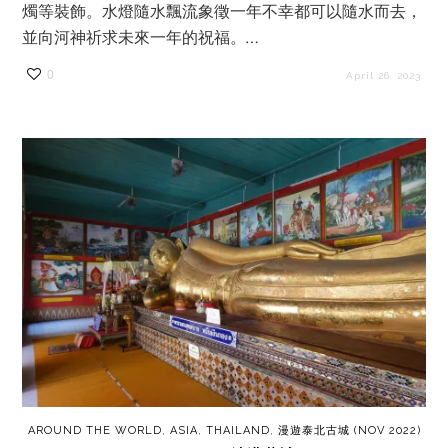
燭等裝飾。水燈隨水飄流象徵一年不幸都可以隨水而去，
並向河神祈求未來一年的祝福。…
0
April 26, 2023
AROUND THE WORLD
,
ASIA
,
THAILAND
,
漫遊泰北古城 (NOV 2022)