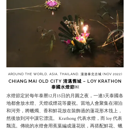
AROUND THE WORLD
,
ASIA
,
THAILAND
,
漫遊泰北古城 (NOV 2022)
CHIANG MAI OLD CITY 清邁舊城 – LOY KRATHON
泰國水燈節￼
水燈節定於每年泰曆12月15日的月圓之夜，一連3天泰國各
地都會放水燈、天燈或煙花等慶祝。當地人會聚集在湖泊
和河旁，將蠟燭、香和鮮花放在裝飾過的蓮花形木筏上，
然後放到河中讓它漂流。 Krathong 代表水燈，而 loy 代表
飄流。傳統的水燈會用蕉葉編成蓮花狀，再搭配鮮花、蠟