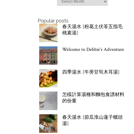
Popular posts
春天湯水 [粉葛土伏苓五指毛
桃素湯]
Welcome to Debbie's Adventure
四季湯水 [牛蒡甘筍木耳湯]
怎樣計算湯種和麵包食譜材料
的份量
春天湯水 [節瓜淮山蓮子螺頭
湯]