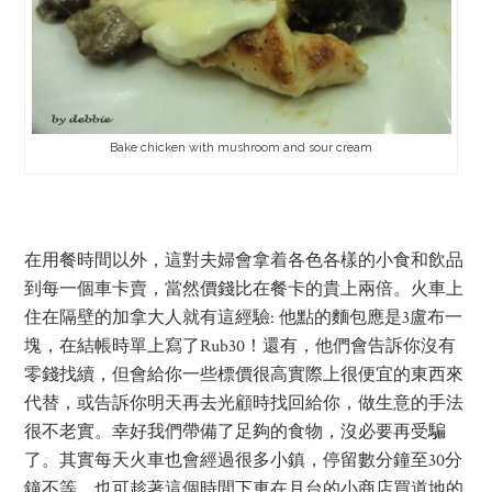
Bake chicken with mushroom and sour cream
在用餐時間以外，這對夫婦會拿着各色各樣的小食和飲品
到每一個車卡賣，當然價錢比在餐卡的貴上兩倍。火車上
住在隔壁的加拿大人就有這經驗: 他點的麵包應是3盧布一
塊，在結帳時單上寫了Rub30！還有，他們會告訴你沒有
零錢找續，但會給你一些標價很高實際上很便宜的東西來
代替，或告訴你明天再去光顧時找回給你，做生意的手法
很不老實。幸好我們帶備了足夠的食物，沒必要再受騙
了。其實每天火車也會經過很多小鎮，停留數分鐘至30分
鐘不等，也可趁著這個時間下車在月台的小商店買道地的