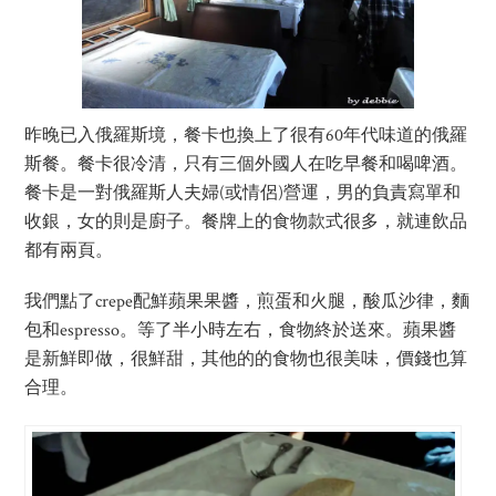
昨晚已入俄羅斯境，餐卡也換上了很有60年代味道的俄羅
斯餐。餐卡很冷清，只有三個外國人在吃早餐和喝啤酒。
餐卡是一對俄羅斯人夫婦(或情侶)營運，男的負責寫單和
收銀，女的則是廚子。餐牌上的食物款式很多，就連飲品
都有兩頁。
我們點了crepe配鮮蘋果果醬，煎蛋和火腿，酸瓜沙律，麵
包和espresso。等了半小時左右，食物終於送來。蘋果醬
是新鮮即做，很鮮甜，其他的的食物也很美味，價錢也算
合理。