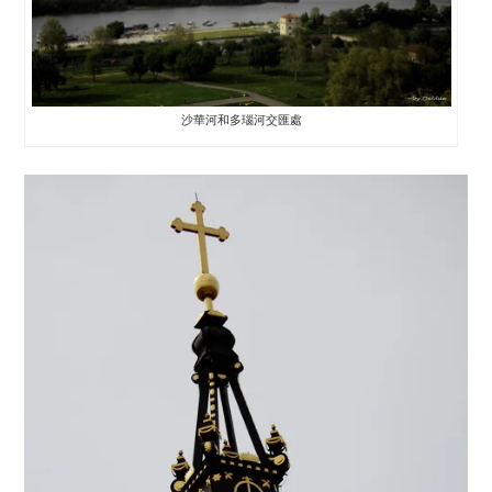
沙華河和多瑙河交匯處