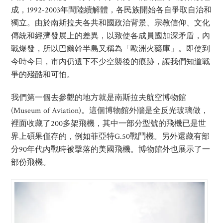
成，1992-2003年間陸續解體，各民族開始各自爭取自治和
獨立。由於南斯拉夫各共和國政治背景、宗教信仰、文化
傳統和經濟發展上的差異，以致使各成員國加深矛盾，內
戰爆發，所以巴爾幹半島又稱為「歐洲火藥庫」。即使到
今時今日，市內仍遺下不少空襲後的痕跡，讓我們知道戰
爭的殘酷和可怕。
我們第一個去參觀的地方就是南斯拉夫航空博物館
(Museum of Aviation)。這個博物館外牆是全反光玻璃做，
裡面收藏了200多架飛機，其中一部分型號的飛機已是世
界上碩果僅存的，例如菲亞特G.50戰鬥機。另外還藏有部
分90年代內戰時被擊落的美國飛機。博物館外也展示了一
部份飛機。