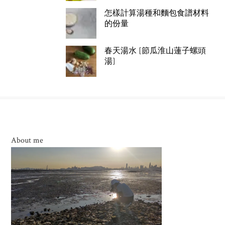
怎樣計算湯種和麵包食譜材料
的份量
春天湯水 [節瓜淮山蓮子螺頭
湯]
About me