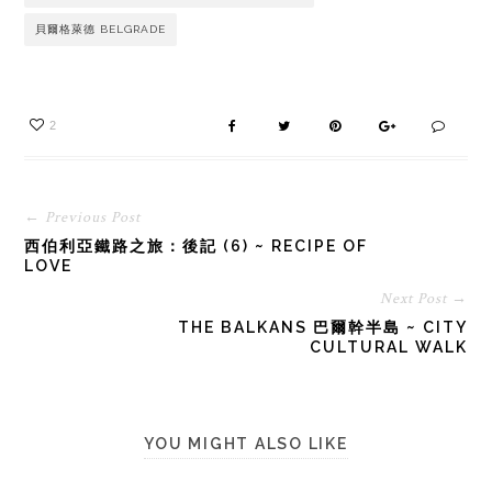
貝爾格萊德 BELGRADE
2
← Previous Post
西伯利亞鐵路之旅：後記 (6) ~ RECIPE OF
LOVE
Next Post →
THE BALKANS 巴爾幹半島 ~ CITY
CULTURAL WALK
YOU MIGHT ALSO LIKE