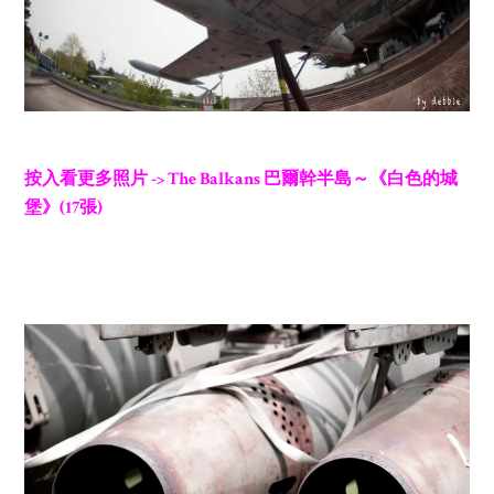
按入看更多照片 -> The Balkans 巴爾幹半島～《白色的城
堡》(17張)