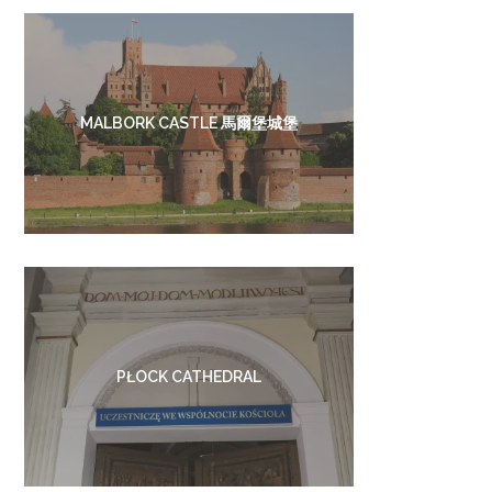
MALBORK CASTLE 馬爾堡城堡
PŁOCK CATHEDRAL