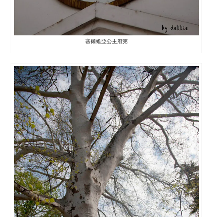
塞爾維亞公主府第