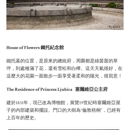
House of Flowers 鐵托紀念館
鐵托墓的位置，是原來的總統府，周圍都是綠茵茵的草
坪，到處種滿了花，還有雪松和白樺。這天天氣很好，在
這麼大的花園一面散步一面享受著柔和的陽光，很寫意！
The Residence of Princess Ljubica 塞爾維亞公主府
建於1831年，現已改為博物館，展覽19世紀時塞爾維亞屋
子的內部建築和擺設。門口的大樹為“倫敦梧桐”，已經有
上百年的歷史。