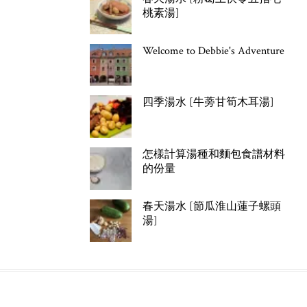
桃素湯]
Welcome to Debbie's Adventure
四季湯水 [牛蒡甘筍木耳湯]
怎樣計算湯種和麵包食譜材料
的份量
春天湯水 [節瓜淮山蓮子螺頭
湯]