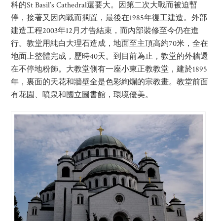
科的St Basil’s Cathedral還要大。因第二次大戰而被迫暫
停，接著又因內戰而擱置，最後在1985年復工建造。外部
建造工程2003年12月才告結束，而內部裝修至今仍在進
行。教堂用純白大理石造成，地面至主頂高約70米，全在
地面上整體完成，歷時40天。到目前為止，教堂的外牆還
在不停地粉飾。大教堂側有一座小東正教教堂，建於1895
年，裏面的天花和牆壁全是色彩絢爛的宗教畫。教堂前面
有花園、噴泉和國立圖書館，環境優美。