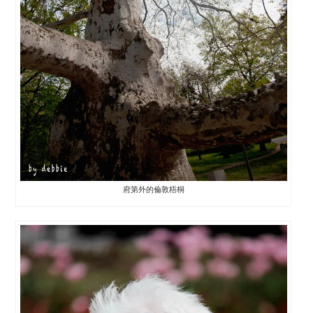
府第外的倫敦梧桐