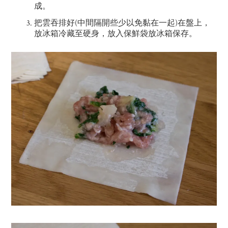
成。
把雲吞排好(中間隔開些少以免黏在一起)在盤上，
放冰箱冷藏至硬身，放入保鮮袋放冰箱保存。