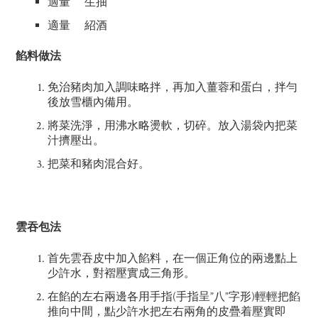
適量 生抽
適量 紹酒
餡料做法
免治豬肉加入調味略拌，再加入薑蓉和蛋白，拌勻
後放雪櫃內備用。
將菜洗淨，用沸水略燙軟，切碎。放入湯袋內把菜
汁擠壓出。
把菜和豬肉混合好。
雲吞包法
首先雲吞皮中加入餡料，在一個正角位的兩邊點上
少許水，對褶壓實成三角形。
在餡的左右兩邊各用手指(手指呈”八”字形)輕輕把餡
推向中間，點少許水把左右兩角的皮疊着壓實即