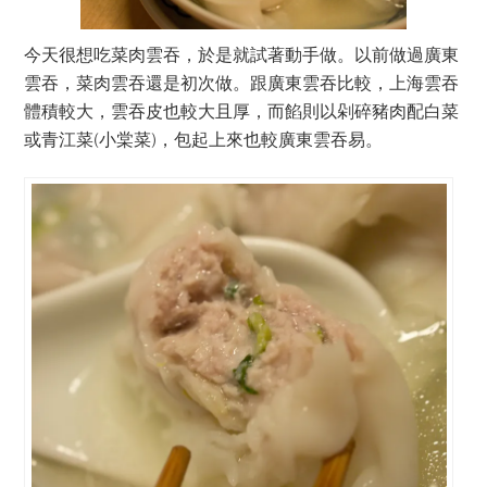
今天很想吃菜肉雲吞，於是就試著動手做。以前做過廣東
雲吞，菜肉雲吞還是初次做。跟廣東雲吞比較，上海雲吞
體積較大，雲吞皮也較大且厚，而餡則以剁碎豬肉配白菜
或青江菜(小棠菜)，包起上來也較廣東雲吞易。