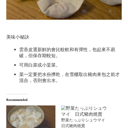
美味小秘訣
雲吞皮選新鮮的會比較軟和有彈性，包起來不易
破，但保存期較短。
可用白菜或小棠菜。
菜一定要把水份擠乾，在雪櫃取出豬肉來包之前才
混合，否則會出水。
Recommended
野菜たっぷりシュウマイ
日式豬肉燒賣