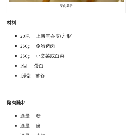
菜肉雲吞
材料
20塊 上海雲吞皮(方形)
250g 免冶豬肉
250g 小棠菜或白菜
1個 蛋白
1湯匙 薑蓉
豬肉醃料
適量 糖
適量 鹽