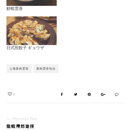
鮮蝦雲吞
日式煎餃子 ギョウザ
上海菜肉雲吞
菜肉雲吞包法
0
← Previous Post
龍蝦灣郊遊徑