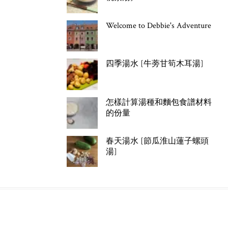
Welcome to Debbie's Adventure
四季湯水 [牛蒡甘筍木耳湯]
怎樣計算湯種和麵包食譜材料
的份量
春天湯水 [節瓜淮山蓮子螺頭
湯]