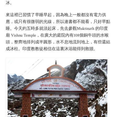
冰。
來這裡已習慣了早睡早起，因為晚上一般都沒有電力供
應，或只有很微弱的光線，所以連書都不能看，只好早點
睡。今天約五時多就須起床，先去參觀Muktinath 的印度
廟 Vishnu Temple，在廣大的庭院內有108個銅牛頭的水喉
頭，整齊地排列成半圓形，水不息地流到地上，有些還結
成冰柱。印度教教徒相信在這裏沐浴能得到救贖。