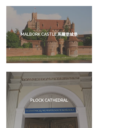
MALBORK CASTLE 馬爾堡城堡
PŁOCK CATHEDRAL