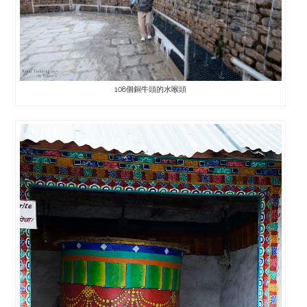
108個銅牛頭的水喉頭