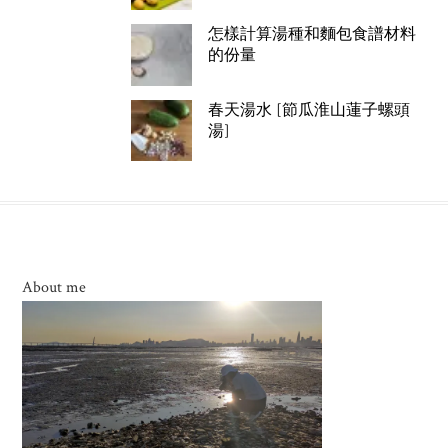
怎樣計算湯種和麵包食譜材料
的份量
春天湯水 [節瓜淮山蓮子螺頭
湯]
About me