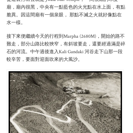
廟，廟內很黑，中央有一點藍色的火光點在水上面，有點
脆異。因這間廟有一個泉眼， 那點不滅之火就好像點在
水一樣。
接下來便繼續今天的行程到Marpha (2680M)，開始的路不
難走，部分山路比較狹窄，有斜坡要走，還要經過滿是碎
石的河流。中午過後進入Kali Gandaki 河谷走下山那一段
較辛苦，要面對迎面吹來的大風沙。