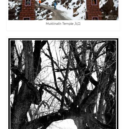
Muktinath Temple 入口