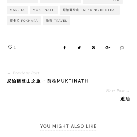
MARPHA
MUKTINATH
尼泊爾登山 TREKKING IN NEPAL
撲卡拉 POKHARA
旅遊 TRAVEL
1
← Previous Post
尼泊爾登山之旅 ~ 前往MUKTINATH
Next Post →
蔥油
YOU MIGHT ALSO LIKE