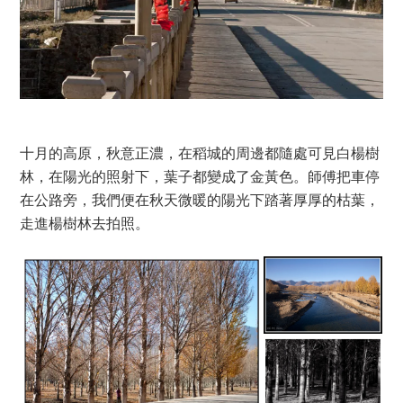
十月的高原，秋意正濃，在稻城的周邊都隨處可見白楊樹
林，在陽光的照射下，葉子都變成了金黃色。師傅把車停
在公路旁，我們便在秋天微暖的陽光下踏著厚厚的枯葉，
走進楊樹林去拍照。