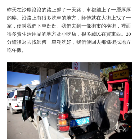
昨天在沙塵滾滾的路上趕了一天路，車都舖上了一層厚厚
的塵。沿路上有很多洗車的地方，師傅就在大街上找了一
家，便叫我們下車逛逛。我們去到一像街市的橫街，裡面
很多賣生活用品的地方及小吃店，很多藏民在買東西。20
分鐘後返去找師傅，車剛洗好，我們便回去那條街找地方
吃午飯。