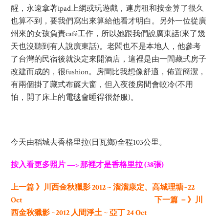
醒，永遠拿著ipad上網或玩遊戲，連房租和按金算了很久
也算不到，要我們寫出來算給他看才明白。另外一位從廣
州來的女孩負責café工作，所以她跟我們說廣東話(來了幾
天也沒聽到有人說廣東話)。老闆也不是本地人，他參考
了台灣的民宿後就決定來開酒店，這裡是由一間藏式房子
改建而成的，很fushion。房間比我想像舒適，佈置簡潔，
有兩個掛了藏式布簾大窗，但入夜後房間會較冷(不用
怕，開了床上的電毯會睡得很舒服)。
今天由稻城去香格里拉(日瓦鄉)全程103公里。
按入看更多照片 —> 那裡才是香格里拉 (38張)
上一篇 》川西金秋獵影 2012 ~ 溜溜康定、高城理塘~22
Oct
下一篇 －》川
西金秋獵影 ~2012 人間淨土 ~ 亞丁 24 Oct