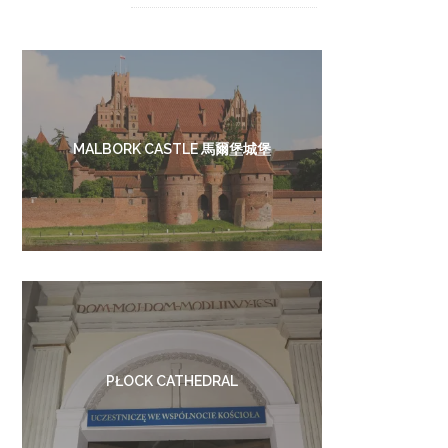
MALBORK CASTLE 馬爾堡城堡
PŁOCK CATHEDRAL