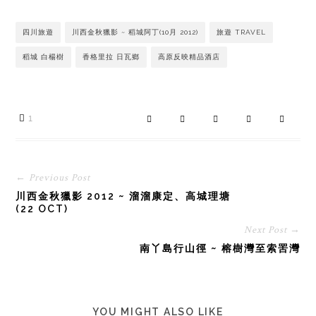
四川旅遊
川西金秋獵影 ~ 稻城阿丁(10月 2012)
旅遊 TRAVEL
稻城 白楊樹
香格里拉 日瓦鄉
高原反映精品酒店
1
← Previous Post
川西金秋獵影 2012 ~ 溜溜康定、高城理塘
(22 OCT)
Next Post →
南丫島行山徑 ~ 榕樹灣至索罟灣
YOU MIGHT ALSO LIKE