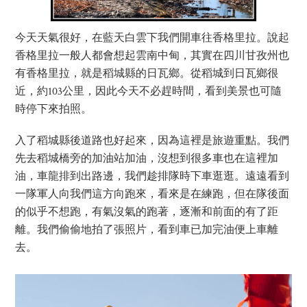
今天天氣很好，在藍天白雲下我們開車往香格里拉。說起
香格里拉一般人都會想起雲南中甸，其實在四川甘孜州也
有香格里拉，就是稻城縣的日瓦鄉。從稻城到日瓦鄉很
近，約103公里，因此今天不必趕時間，看到美景也可隨
時停下來拍照。
入了稻城縣後道路也好起來，因為這裡是旅遊重點。我們
先去稻城橋旁的加油站加油，沒想到很多車也在這裡加
油，車龍排到出路邊，我們趁排隊時下車逛逛。遠遠看到
一隊軍人向我們這方向跑來，看來是在練跑，但在隊後面
的似乎不想跑，有氣沒氣的跑著，逐漸和前面的有了距
離。我們偷偷地拍了張照片，看到車已加完油便上車離
去。