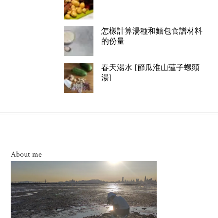
怎樣計算湯種和麵包食譜材料
的份量
春天湯水 [節瓜淮山蓮子螺頭
湯]
About me