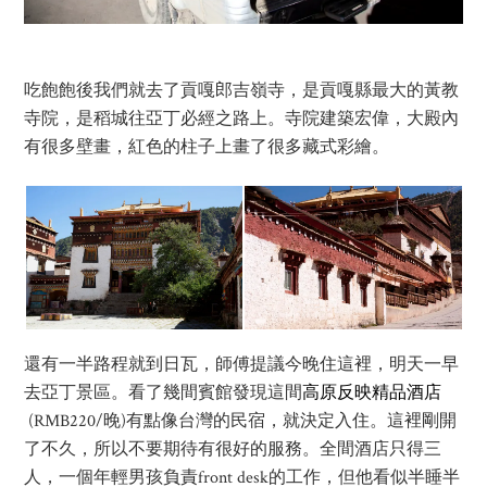
吃飽飽後我們就去了貢嘎郎吉嶺寺，是貢嘎縣最大的黃教
寺院，是稻城往亞丁必經之路上。寺院建築宏偉，大殿內
有很多壁畫，紅色的柱子上畫了很多藏式彩繪。
還有一半路程就到日瓦，師傅提議今晚住這裡，明天一早
去亞丁景區。看了幾間賓館發現這間
高原反映精品酒店
(RMB220/晚)有點像台灣的民宿，就決定入住。這裡剛開
了不久，所以不要期待有很好的服務。全間酒店只得三
人，一個年輕男孩負責front desk的工作，但他看似半睡半