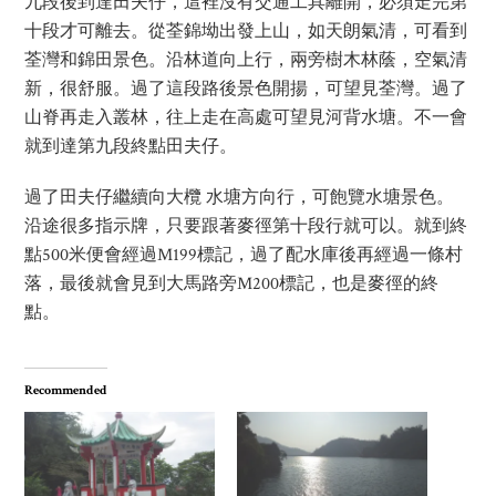
九段後到達田夫仔，這裡沒有交通工具離開，必須走完第
十段才可離去。從荃錦坳出發上山，如天朗氣清，可看到
荃灣和錦田景色。沿林道向上行，兩旁樹木林蔭，空氣清
新，很舒服。過了這段路後景色開揚，可望見荃灣。過了
山脊再走入叢林，往上走在高處可望見河背水塘。不一會
就到達第九段終點田夫仔。
過了田夫仔繼續向大欖 水塘方向行，可飽覽水塘景色。
沿途很多指示牌，只要跟著麥徑第十段行就可以。就到終
點500米便會經過M199標記，過了配水庫後再經過一條村
落，最後就會見到大馬路旁M200標記，也是麥徑的終
點。
Recommended