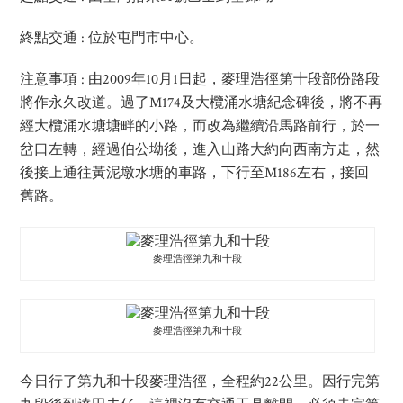
終點交通 : 位於屯門市中心。
注意事項 : 由2009年10月1日起，麥理浩徑第十段部份路段
將作永久改道。過了M174及大欖涌水塘紀念碑後，將不再
經大欖涌水塘塘畔的小路，而改為繼續沿馬路前行，於一
岔口左轉，經過伯公坳後，進入山路大約向西南方走，然
後接上通往黃泥墩水塘的車路，下行至M186左右，接回
舊路。
麥理浩徑第九和十段
麥理浩徑第九和十段
今日行了第九和十段麥理浩徑，全程約22公里。因行完第