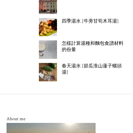
四季湯水 [牛蒡甘筍木耳湯]
怎樣計算湯種和麵包食譜材料
的份量
春天湯水 [節瓜淮山蓮子螺頭
湯]
About me