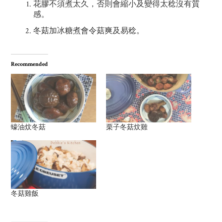
花膠不須煮太久，否則會縮小及變得太稔沒有質
感。
冬菇加冰糖煮會令菇爽及易稔。
Recommended
蠔油炆冬菇
栗子冬菇炆雞
冬菇雞飯