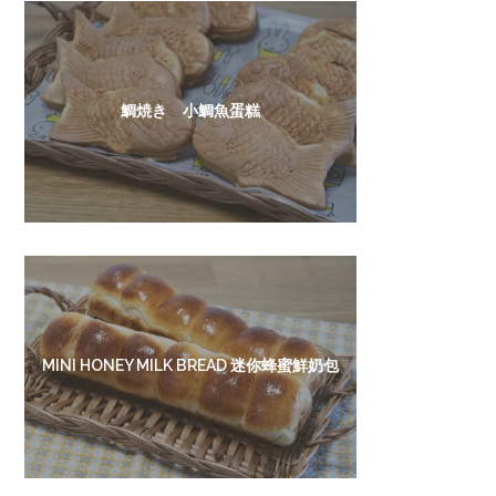
鯛焼き 小鯛魚蛋糕
MINI HONEY MILK BREAD 迷你蜂蜜鮮奶包