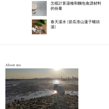
怎樣計算湯種和麵包食譜材料
的份量
春天湯水 [節瓜淮山蓮子螺頭
湯]
About me