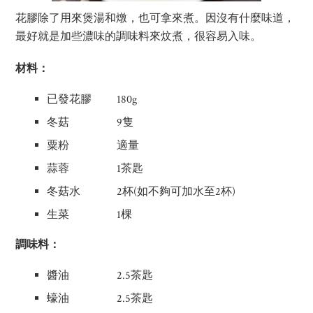
花膠除了用來煲湯和燉，也可拿來煮。因沒有什麼味道，
最好就是加些濃味的調味料來炆煮，很容易入味。
材料：
已發花膠 180g
冬菇 9隻
粟粉 適量
蒜蓉 1茶匙
冬菇水 2杯(如不夠可加水至2杯)
生菜 1棵
調味料：
醬油 2.5茶匙
蠔油 2.5茶匙