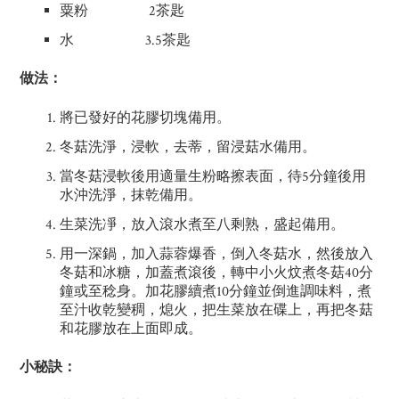
粟粉 2茶匙
水 3.5茶匙
做法：
將已發好的花膠切塊備用。
冬菇洗淨，浸軟，去蒂，留浸菇水備用。
當冬菇浸軟後用適量生粉略擦表面，待5分鐘後用
水沖洗淨，抹乾備用。
生菜洗凈，放入滾水煮至八剩熟，盛起備用。
用一深鍋，加入蒜蓉爆香，倒入冬菇水，然後放入
冬菇和冰糖，加蓋煮滾後，轉中小火炆煮冬菇40分
鐘或至稔身。加花膠續煮10分鐘並倒進調味料，煮
至汁收乾變稠，熄火，把生菜放在碟上，再把冬菇
和花膠放在上面即成。
小秘訣：