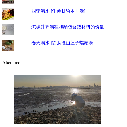
四季湯水 [牛蒡甘筍木耳湯]
怎樣計算湯種和麵包食譜材料的份量
春天湯水 [節瓜淮山蓮子螺頭湯]
About me