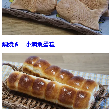
鯛焼き 小鯛魚蛋糕