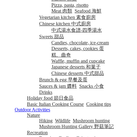
Pizza, pasta, risotto
Meat 肉類
Seafood 海鮮
Vegetarian kitchen 素食廚房
Chinese kitchen 中式廚房
中式湯水食譜-四季湯水
Sweets 甜品
Candies, chocolate, ice-cream
Desserts, cakes, cookies 蛋
糕、曲奇
Waffle, muffin and cupcake
Japanese desserts 和菓子
Chinese desserts 中式甜品
Brunch & egg 早餐及蛋
Sauces & jam 醬料
Snacks 小食
Drinks
Holiday food 節日食品
Basic Italian Cooking Course
Cooking tips
Outdoor Activities
Nature
Hiking
Wildlife
Mushroom hunting
Mushroom Hunting Gallery 野菇筆記
Recreation