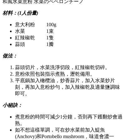
和風水菜意粉 水菜のペペロンチーノ
材料：(1人份量)
意大利粉 100g
水菜 1束
紅辣椒乾 1隻
蒜頭 1瓣
做法：
蒜頭切片，水菜洗淨切段，紅辣椒乾切碎。
意粉依照包裝指示煮熟，瀝乾備用。
平底鍋加入橄欖油，炒香蒜片，加入水菜炒片
刻，再加入意粉炒勻，加入辣椒乾及適量鹽調味
即可。
小秘訣：
煮意粉的時間可減少1分鐘，否則再下鑊翻炒會過
熟。
如不想這樣單調，可在炒水菜前加入鯷魚
(Anchovy)和Portobello mushroom，味道會濃一