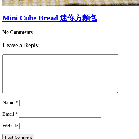
Mini Cube Bread 迷你方麵包
No Comments
Leave a Reply
Name
*
Email
*
Website