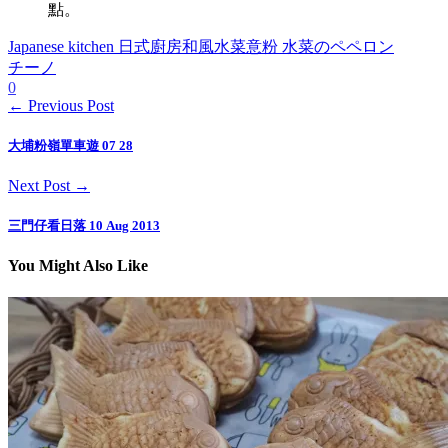
點。
Japanese kitchen 日式廚房
和風水菜意粉 水菜のペペロン
チーノ
0
← Previous Post
大埔粉嶺單車遊 07 28
Next Post →
三門仔看日落 10 Aug 2013
You Might Also Like