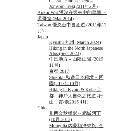
Classic teahouse Trek –
Jomsom Trek(2011年2月)
Ankor Wat 湮沒在叢林中的皇朝 －
吳哥窟 (Mar 2014)
Taiwan 優悠台中自駕遊 (2011年12
月)
Japan
Kyushu 九州 (March 2024)
Hiking in the North Japanese
Alps (Sept 2023)
中国地方 – 山陰山陽 (2019
11月)
京都 2017
Shikoku 秋遊日本秘境 ~ 四
國(2013年10月)
Hiking in Kyoto & Kobe 京
都．神戶大自然之旅遊 -行
山．賞櫻(2015 4月)
China
川西金秋獵影 ~ 稻城阿丁
(10月 2012)
Mongolia 內蒙額濟納旗- 金