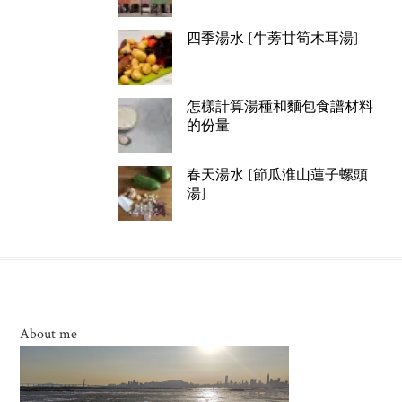
四季湯水 [牛蒡甘筍木耳湯]
怎樣計算湯種和麵包食譜材料
的份量
春天湯水 [節瓜淮山蓮子螺頭
湯]
About me