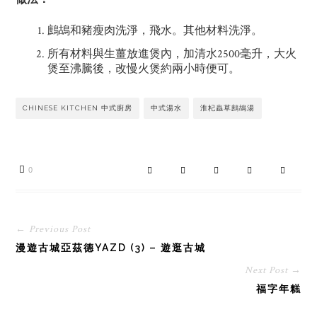
鷓鴣和豬瘦肉洗淨，飛水。其他材料洗淨。
所有材料與生薑放進煲內，加清水2500毫升，大火
煲至沸騰後，改慢火煲約兩小時便可。
CHINESE KITCHEN 中式廚房
中式湯水
淮杞蟲草鷓鴣湯
0
← Previous Post
漫遊古城亞茲德YAZD (3) – 遊逛古城
Next Post →
福字年糕