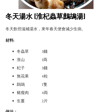
冬天湯水 [淮杞蟲草鷓鴣湯]
冬天飲些滋補湯水，來年春天便會減少生病。
材料:
冬蟲草 3錢
淮山 1両
杞子 3錢
無花果 4粒
鷓鴣 1隻
豬瘦肉 4両
生薑 2片
做法：