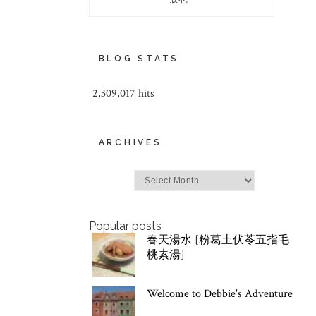
BLOG STATS
2,309,017 hits
ARCHIVES
Archives
Popular posts
春天湯水 [粉葛土伏苓五指毛
桃素湯]
Welcome to Debbie's Adventure