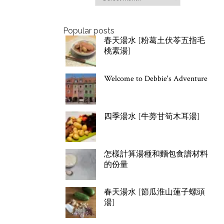
Popular posts
春天湯水 [粉葛土伏苓五指毛
桃素湯]
Welcome to Debbie's Adventure
四季湯水 [牛蒡甘筍木耳湯]
怎樣計算湯種和麵包食譜材料
的份量
春天湯水 [節瓜淮山蓮子螺頭
湯]