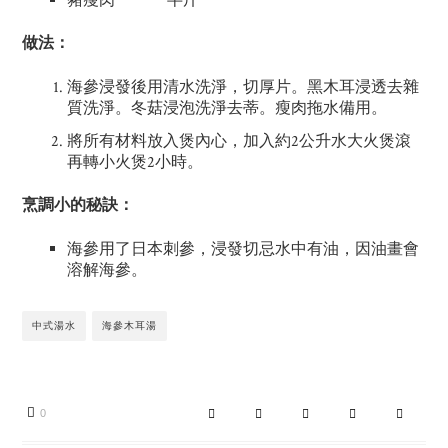
豬瘦肉 半斤
做法：
海參浸發後用清水洗淨，切厚片。黑木耳浸透去雜
質洗淨。冬菇浸泡洗淨去蒂。瘦肉拖水備用。
將所有材料放入煲內心，加入約2公升水大火煲滾
再轉小火煲2小時。
烹調小的秘訣：
海參用了日本刺參，浸發切忌水中有油，因油畫會
溶解海參。
中式湯水
海參木耳湯
0