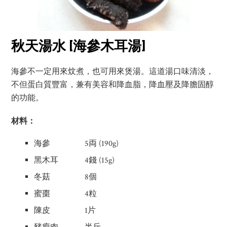
秋天湯水 [海參木耳湯]
海參不一定用來炆煮，也可用來煲湯。這道湯口味清淡，
不但蛋白質豐富，兼有美容和降血脂，降血壓及降膽固醇
的功能。
材料：
海參 5両 (190g)
黑木耳 4錢 (15g)
冬菇 8個
蜜棗 4粒
陳皮 1片