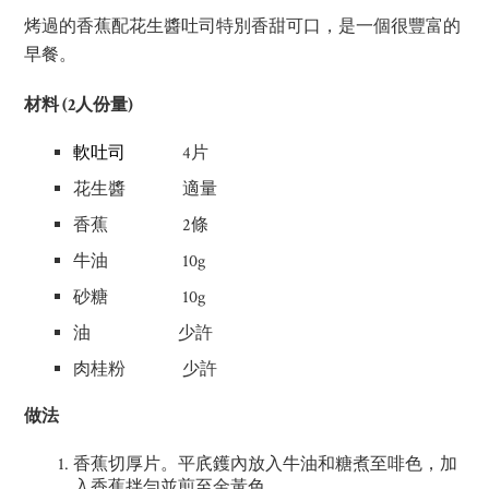
烤過的香蕉配花生醬吐司特別香甜可口，是一個很豐富的
早餐。
材料 (2人份量)
軟吐司
4片
花生醬 適量
香蕉 2條
牛油 10g
砂糖 10g
油 少許
肉桂粉 少許
做法
香蕉切厚片。平㡳鑊內放入牛油和糖煮至啡色，加
入香蕉拌勻並煎至金黃色。