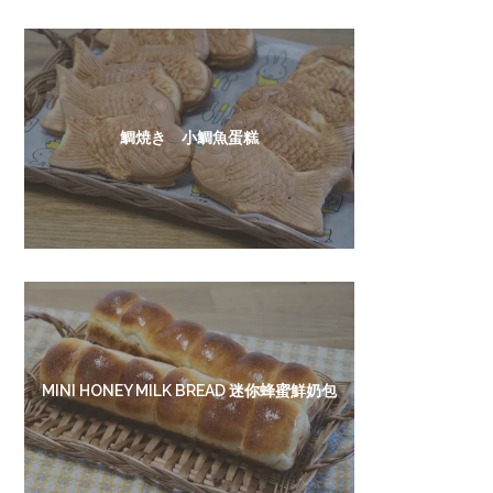
鯛焼き 小鯛魚蛋糕
MINI HONEY MILK BREAD 迷你蜂蜜鮮奶包