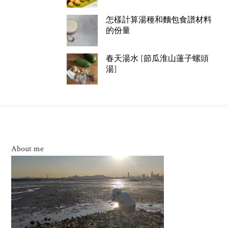
怎樣計算湯種和麵包食譜材料
的份量
春天湯水 [節瓜淮山蓮子螺頭
湯]
About me