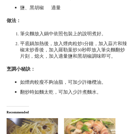
鹽、黑胡椒 適量
做法：
筆尖麵放入鍋中依照包裝上的說明煮好。
平底鍋加熱後，放入煙肉粒炒1分鐘，加入蒜片和辣
椒末炒香後，加入羅勒葉炒30秒即放入筆尖麵翻炒
片刻，熄火，加入適量鹽和黑胡椒調味即可。
烹調小秘訣：
如煙肉較瘦不夠油脂，可加少許橄欖油。
翻炒時如麵太乾，可加入少許煮麵水。
Recommended