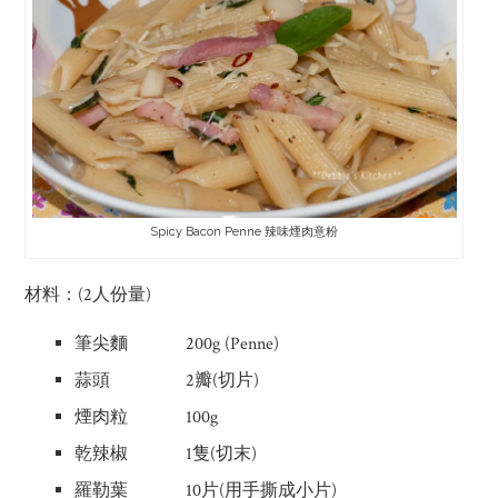
Spicy Bacon Penne 辣味煙肉意粉
材料：(2人份量)
筆尖麵 200g (Penne)
蒜頭 2瓣(切片)
煙肉粒 100g
乾辣椒 1隻(切末)
羅勒葉 10片(用手撕成小片)