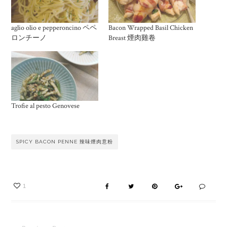
aglio olio e pepperoncino ペペ
Bacon Wrapped Basil Chicken
ロンチーノ
Breast 煙肉雞卷
Trofie al pesto Genovese
SPICY BACON PENNE 辣味煙肉意粉
1