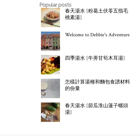
Popular posts
春天湯水 [粉葛土伏苓五指毛
桃素湯]
Welcome to Debbie's Adventure
四季湯水 [牛蒡甘筍木耳湯]
怎樣計算湯種和麵包食譜材料
的份量
春天湯水 [節瓜淮山蓮子螺頭
湯]