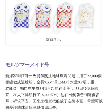
笑顔元気くん
モルツマーメイド号
航海家堀江謙一氏提倡關注地球環境問題，用了22,000個
鋁罐做成這艘船，全長9.5M,濶1.6M,排水量0.9噸，重
370KG，獨自在平成8年3月起航往南美，138日後返回東
京，在太平洋航行了16,000KM。他在出航前曾到這裡參
拜，祈求平安。回來之後就把船放了在御本宮，希望可以
將愛護地球這個訊息傳遞出去。