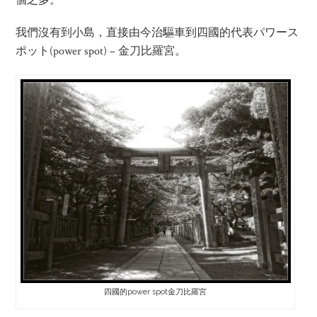
個之多。
我們沒有到小島，直接由今治驅車到四國的代表パワース
ポット(power spot) – 金刀比羅宮。
四國的power spot金刀比羅宮