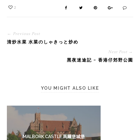
2
← Previous Post
清炒水菜 水菜のしゃきっと炒め
Next Post →
黑夜迷途記 ~ 香港仔郊野公園
YOU MIGHT ALSO LIKE
MALBORK CASTLE 馬爾堡城堡