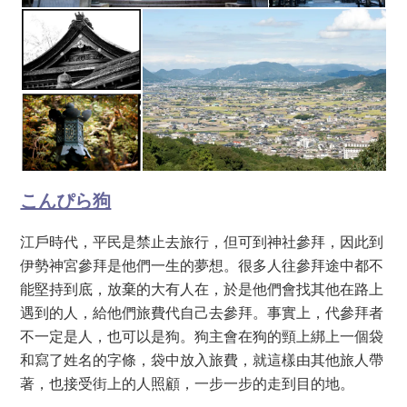
こんぴら狗
江戶時代，平民是禁止去旅行，但可到神社參拜，因此到
伊勢神宮參拜是他們一生的夢想。很多人往參拜途中都不
能堅持到底，放棄的大有人在，於是他們會找其他在路上
遇到的人，給他們旅費代自己去參拜。事實上，代參拜者
不一定是人，也可以是狗。狗主會在狗的頸上綁上一個袋
和寫了姓名的字條，袋中放入旅費，就這樣由其他旅人帶
著，也接受街上的人照顧，一步一步的走到目的地。