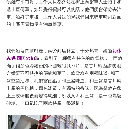
價錢有平有貴，工作人員都會站在街上向駕車人士招手和
遞上宣傳單，如果覺得價錢可以的話，他們便會帶你去泊
車。泊好了車後，工作人員說如果我們回來取車時到對面
的土產店購物便有泊車優惠。
我們沿著門前町走，兩旁商店林立，十分熱鬧。經過
お休
み処 四国の旬
時，看到了一種很有特色的軟雪糕，上面放
滿了很多色彩繽紛的小圓粒” おいり”，是香川縣西讚岐地
方婚宴不可缺少的傳統和菓子。軟雪糕有兩種味道- 和三
盆或醬油味，我們當然點了和三盆味道。和三盆是香川縣
出產的黑砂糖，顏色淡黃，有獨特的香味。因為是放在盆
上三次研磨後而變得幼細，所以又叫和三盆，是一種高級
砂糖。一口氣吃了兩款特產，很滿足！