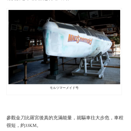
モルツマーメイド号
參觀金刀比羅宮後真的充滿能量，就驅車往大步危，車程
很短，約33KM。