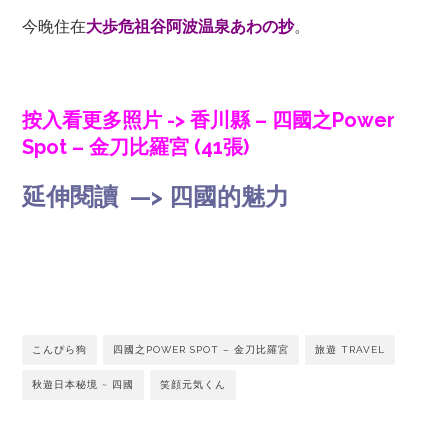
今晚住在
大歩危祖谷阿波温泉あわの抄
。
按入看更多照片 -> 香川縣 – 四國之Power
Spot – 金刀比羅宮 (41張)
延伸閱讀 —>
四國的魅力
こんぴら狗
四國之POWER SPOT – 金刀比羅宮
旅遊 TRAVEL
秋遊日本秘境 ~ 四國
笑顔元気くん