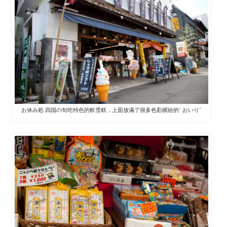
お休み処 四国の旬吃特色的軟雪糕，上面放滿了很多色彩繽紛的” おいり”