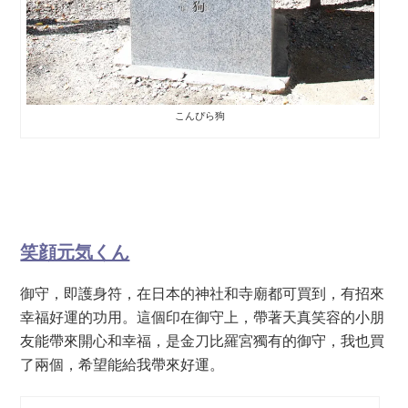
こんぴら狗
笑顔元気くん
御守，即護身符，在日本的神社和寺廟都可買到，有招來
幸福好運的功用。這個印在御守上，帶著天真笑容的小朋
友能帶來開心和幸福，是金刀比羅宮獨有的御守，我也買
了兩個，希望能給我帶來好運。