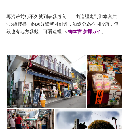
再沿著前行不久就到表參道入口，由這裡走到御本宮共
785級樓梯，約30分鐘就可到達，沿途分為不同段落，每
段也有地方參觀，可看這裡 ->
御本宮 参拝ガイ
。