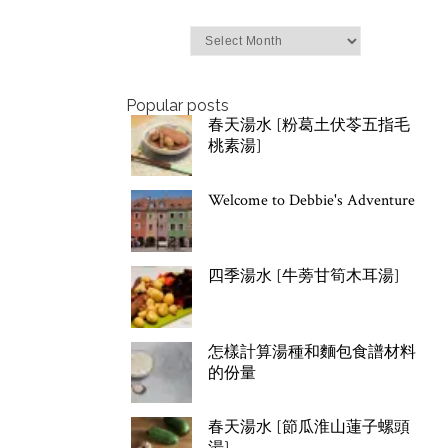
Archives
Popular posts
春天湯水 [粉葛土伏苓五指毛
桃素湯]
Welcome to Debbie's Adventure
四季湯水 [牛蒡甘筍木耳湯]
怎樣計算湯種和麵包食譜材料
的份量
春天湯水 [節瓜淮山蓮子螺頭