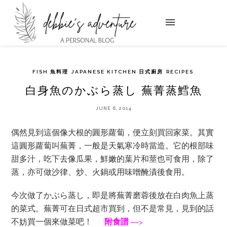
FISH 魚料理
JAPANESE KITCHEN 日式廚房
RECIPES
白身魚のかぶら蒸し 蕪菁蒸鱈魚
JUNE 6, 2014
偶然見到這個像大根的圓形蘿蔔，便立刻買回家菜。其實
這圓形蘿蔔叫蕪菁，一般是天氣寒冷時當造。它的根部味
甜多汁，吃下去像瓜果，鮮嫩的葉片和莖也可食用，除了
蒸，亦可做沙律、炒、火鍋或用味噌醃漬後食用。
今次做了かぶら蒸し，即是將蕪菁磨蓉後放在白肉魚上蒸
的菜式。蕪菁可在日式超市買到，但不是常見，見到的話
不妨買一個來做菜吧！
附食譜 —>