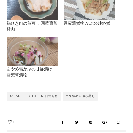
鶏ひき肉の蕪蒸し 圓蘿蔔蒸
圓蘿蔔煮物 かぶの炒め煮
雞肉
あやめ雪かぶの甘酢漬け
雪蕪菁漬物
JAPANESE KITCHEN 日式廚房
白身魚のかぶら蒸し
0