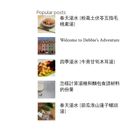
Popular posts
春天湯水 [粉葛土伏苓五指毛
桃素湯]
Welcome to Debbie's Adventure
四季湯水 [牛蒡甘筍木耳湯]
怎樣計算湯種和麵包食譜材料
的份量
春天湯水 [節瓜淮山蓮子螺頭
湯]