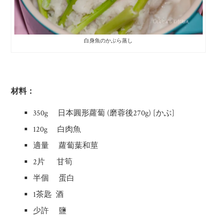
白身魚のかぶら蒸し
材料：
350g 日本圓形蘿蔔 (磨蓉後270g) [かぶ]
120g 白肉魚
適量 蘿蔔葉和莖
2片 甘筍
半個 蛋白
1茶匙 酒
少許 鹽