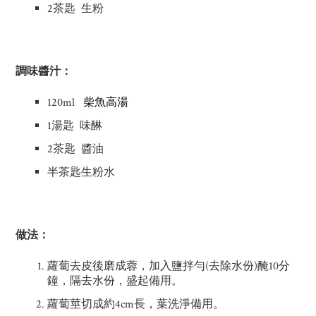
2茶匙 生粉
調味醬汁：
120ml
柴魚高湯
1湯匙 味醂
2茶匙 醬油
半茶匙生粉水
做法：
蘿蔔去皮後磨成蓉，加入鹽拌勻(去除水份)醃10分
鐘，隔去水份，盛起備用。
蘿蔔莖切成約4cm長，葉洗淨備用。