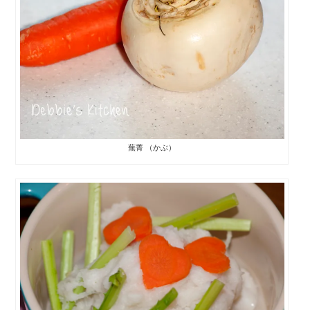
蕪菁 （かぶ）