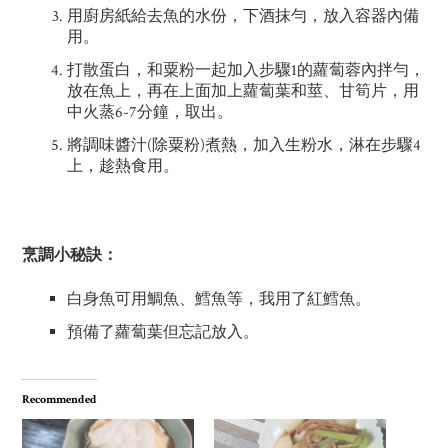
用廚房紙給去魚的水份，下酒抹勻，放入容器內備
用。
打散蛋白，和粟粉一起加入步驟1的蘿蔔蓉內拌勻，
放在魚上，再在上面加上蘿蔔葉和莖、甘筍片，用
中火蒸6-7分鐘，取出。
將調味醬汁(除粟粉)煮熱，加入生粉水，淋在步驟4
上，趁熱食用。
烹調小秘訣：
白身魚可用鯛魚、鱈魚等，我用了紅鱈魚。
預備了蘿蔔葉但忘記放入。
Recommended