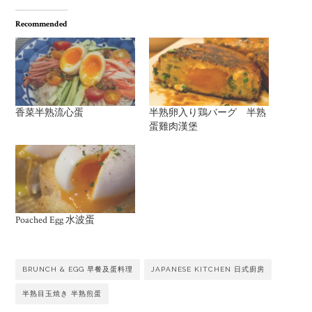
Recommended
香菜半熟流心蛋
半熟卵入り鶏バーグ 半熟
蛋雞肉漢堡
Poached Egg 水波蛋
BRUNCH & EGG 早餐及蛋料理
JAPANESE KITCHEN 日式廚房
半熟目玉焼き 半熟煎蛋