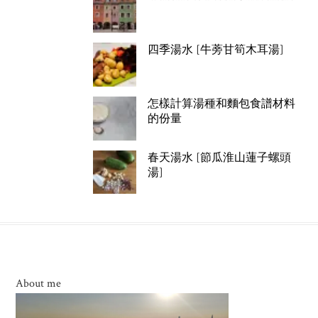
四季湯水 [牛蒡甘筍木耳湯]
怎樣計算湯種和麵包食譜材料
的份量
春天湯水 [節瓜淮山蓮子螺頭
湯]
About me