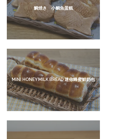
鯛焼き 小鯛魚蛋糕
MINI HONEY MILK BREAD 迷你蜂蜜鮮奶包