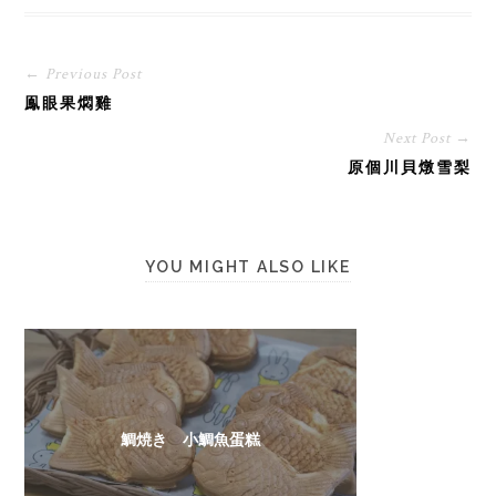
← Previous Post
鳯眼果燜雞
Next Post →
原個川貝燉雪梨
YOU MIGHT ALSO LIKE
鯛焼き 小鯛魚蛋糕