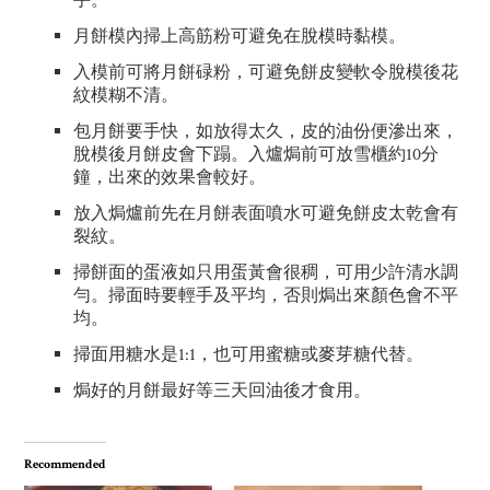
手。
月餅模內掃上高筋粉可避免在脫模時黏模。
入模前可將月餅碌粉，可避免餅皮變軟令脫模後花
紋模糊不清。
包月餅要手快，如放得太久，皮的油份便滲出來，
脫模後月餅皮會下蹋。入爐焗前可放雪櫃約10分
鐘，出來的效果會較好。
放入焗爐前先在月餅表面噴水可避免餅皮太乾會有
裂紋。
掃餅面的蛋液如只用蛋黃會很稠，可用少許清水調
勻。掃面時要輕手及平均，否則焗出來顏色會不平
均。
掃面用糖水是1:1，也可用蜜糖或麥芽糖代替。
焗好的月餅最好等三天回油後才食用。
Recommended