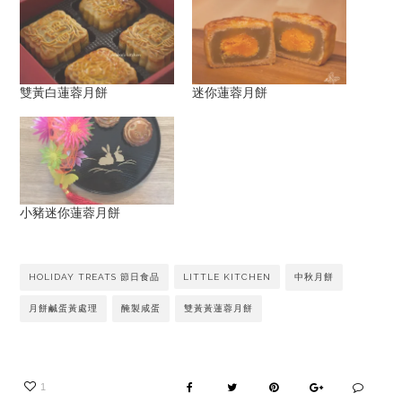
雙黃白蓮蓉月餅
迷你蓮蓉月餅
小豬迷你蓮蓉月餅
HOLIDAY TREATS 節日食品
LITTLE KITCHEN
中秋月餅
月餅鹹蛋黃處理
醃製咸蛋
雙黃黃蓮蓉月餅
1