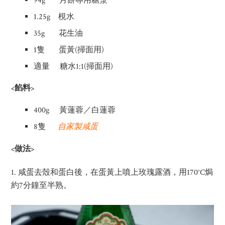
94g 月餅專用糖漿
1.25g 梘水
35g 花生油
1隻 蛋黃(掃面用)
適量 糖水1:1(掃面用)
<餡料>
400g 黃蓮蓉／白蓮蓉
8隻
自家製咸蛋
<做法>
1. 咸蛋去殼和蛋白後，在蛋黃上噴上玫瑰露酒，用170°C焗
約7分鐘至半熟。