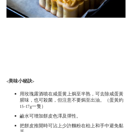
<美味小秘訣>
用玫瑰露酒噴在咸蛋黄上焗至半熟，可去除咸蛋黃
腥味，也可殺菌，但注意不要焗至出油。（蛋黃約
15-17g一隻）
鹼水可增加餅皮色澤及彈性。
把餅皮推開時可沾上少許麵粉在枱上和手中避免黏