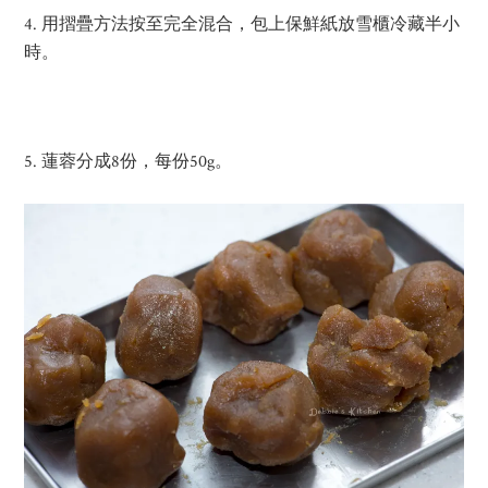
4. 用摺疊方法按至完全混合，包上保鮮紙放雪櫃冷藏半小
時。
5. 蓮蓉分成8份，每份50g。