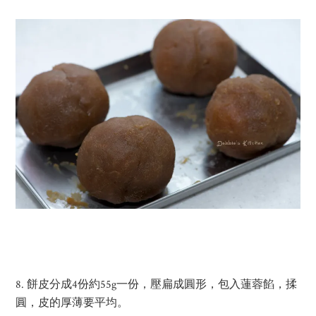
8. 餅皮分成4份約55g一份，壓扁成圓形，包入蓮蓉餡，揉
圓，皮的厚薄要平均。