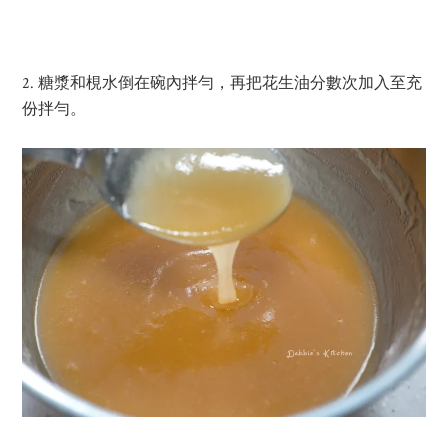
2. 糖漿和梘水倒在碗內拌勻，再把花生油分數次加入至充
份拌勻。