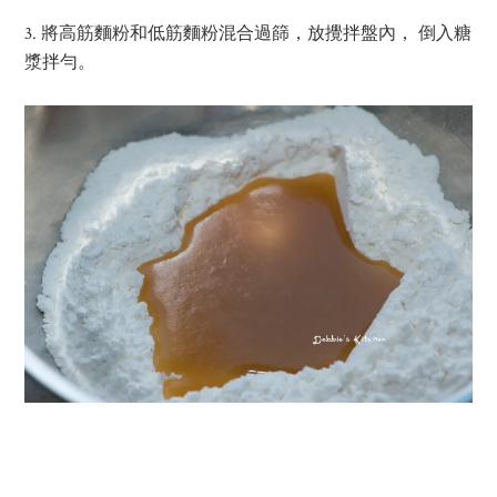
3. 將高筋麵粉和低筋麵粉混合過篩，放攪拌盤內， 倒入糖
漿拌勻。