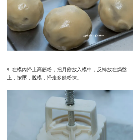
9. 在模內掃上高筋粉，把月餅放入模中，反轉放在焗盤
上，按壓，脫模，掃走多餘粉抹。