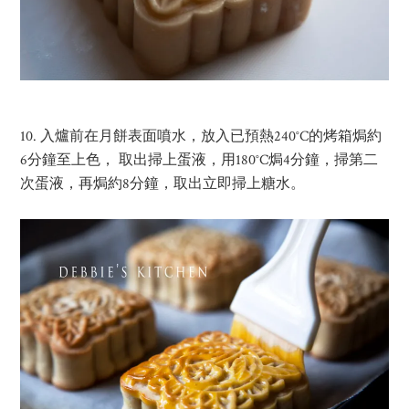
10. 入爐前在月餅表面噴水，放入已預熱240°C的烤箱焗約
6分鐘至上色， 取出掃上蛋液，用180°C焗4分鐘，掃第二
次蛋液，再焗約8分鐘，取出立即掃上糖水。