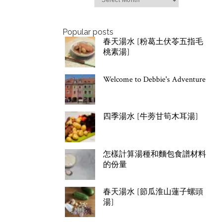
Popular posts
春天湯水 [粉葛土伏苓五指毛
桃素湯]
Welcome to Debbie's Adventure
四季湯水 [牛蒡甘筍木耳湯]
怎樣計算湯種和麵包食譜材料
的份量
春天湯水 [節瓜淮山蓮子螺頭
湯]