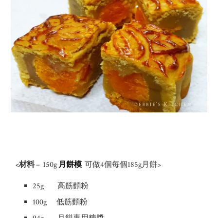
<
材料 –
150g
月餅模
可做4個每個185g月餅>
25g 高筋麵粉
100g 低筋麵粉