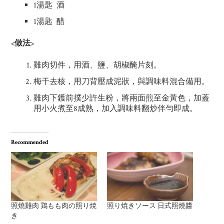
1湯匙 酒
1湯匙 醋
<做法>
雞肉切件，用酒、鹽、胡椒醃片刻。
梅干去核，用刀背壓成泥狀，與調味料混合備用。
雞肉下鑊前撲少許生粉，將兩面煎至金黃色，加蓋
用小火煮至8成熟，加入調味料翻炒伴勻即成。
Recommended
照燒雞肉 鶏もも肉の照り焼
照り焼きソース 日式照燒醬
き