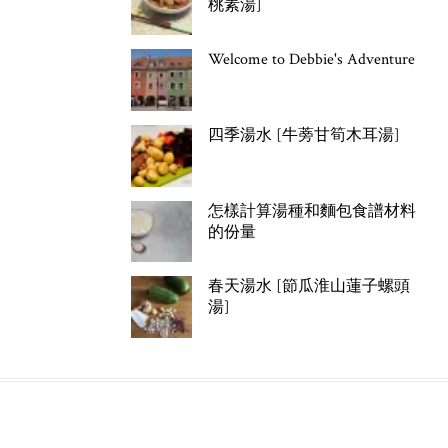
桃素湯]
Welcome to Debbie's Adventure
四季湯水 [牛蒡甘筍木耳湯]
怎樣計算湯種和麵包食譜材料
的份量
春天湯水 [節瓜淮山蓮子螺頭
湯]