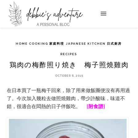
HOME COOKING 家庭料理
JAPANESE KITCHEN 日式廚房
RECIPES
鶏肉の梅酢照り焼き 梅子照燒雞肉
OCTOBER 6, 2015
在日本買了一瓶梅干回來，除了用來做飯團便沒有再用過
了。今次加入幾粒去做照燒雞肉，帶少許酸味，味道不
錯，很適合在悶熱的日子伴飯吃。
[附食譜]