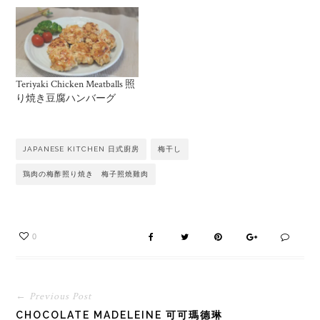
Teriyaki Chicken Meatballs 照
り焼き豆腐ハンバーグ
JAPANESE KITCHEN 日式廚房
梅干し
鶏肉の梅酢照り焼き 梅子照燒雞肉
0
← Previous Post
CHOCOLATE MADELEINE 可可瑪德琳