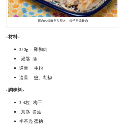
鶏肉の梅酢照り焼き 梅子照燒雞肉
<材料>
250g 雞胸肉
1湯匙 酒
適量 生粉
適量 鹽、胡椒
<調味料>
3-4粒 梅干
1茶匙 醬油
半茶匙 蜜糖