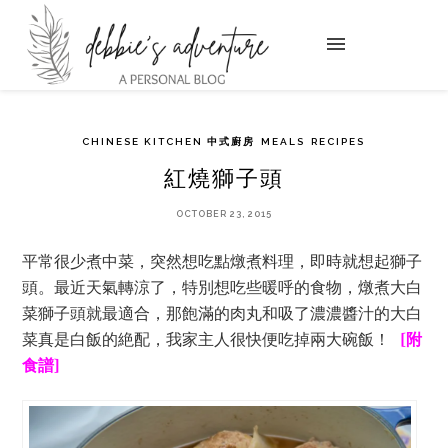
CHINESE KITCHEN 中式廚房
MEALS
RECIPES
紅燒獅子頭
OCTOBER 23, 2015
平常很少煮中菜，突然想吃點燉煮料理，即時就想起獅子
頭。最近天氣轉涼了，特別想吃些暖呼的食物，燉煮大白
菜獅子頭就最適合，那飽滿的肉丸和吸了濃濃醬汁的大白
菜真是白飯的絶配，我家主人很快便吃掉兩大碗飯！
[附
食譜]