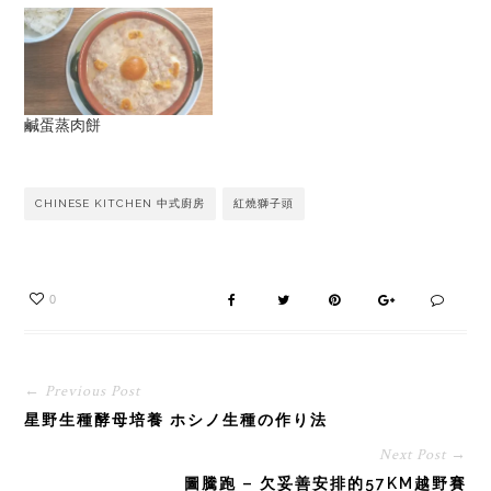
鹹蛋蒸肉餅
CHINESE KITCHEN 中式廚房
紅燒獅子頭
0
← Previous Post
星野生種酵母培養 ホシノ生種の作り法
Next Post →
圖騰跑 – 欠妥善安排的57KM越野賽