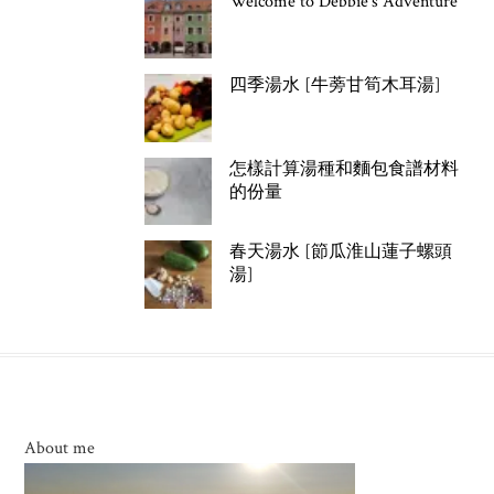
Welcome to Debbie's Adventure
四季湯水 [牛蒡甘筍木耳湯]
怎樣計算湯種和麵包食譜材料
的份量
春天湯水 [節瓜淮山蓮子螺頭
湯]
About me