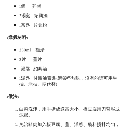
1個 雞蛋
2湯匙 紹興酒
1茶匙 片粟粉
<燉煮材料>
250ml 雞湯
2片 薑片
1湯匙 紹興酒
1湯匙 甘甜油膏(味濃帶些甜味，沒有的話可用生
抽、老抽、糖代替)
<做法>
白菜洗淨，用手撕成適當大小。板豆腐用刀背壓成
泥狀。
免治豬肉加入板豆腐、薑、洋蔥、醃料攪拌均勻，