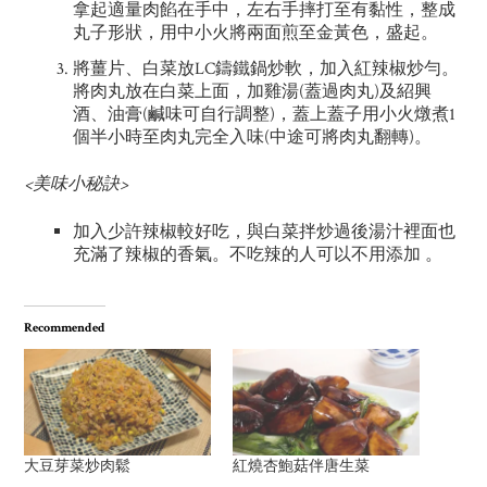
拿起適量肉餡在手中，左右手摔打至有黏性，整成
丸子形狀，用中小火將兩面煎至金黃色，盛起。
將薑片、白菜放LC鑄鐵鍋炒軟，加入紅辣椒炒勻。
將肉丸放在白菜上面，加雞湯(蓋過肉丸)及紹興
酒、油膏(鹹味可自行調整)，蓋上蓋子用小火燉煮1
個半小時至肉丸完全入味(中途可將肉丸翻轉)。
<美味小秘訣>
加入少許辣椒較好吃，與白菜拌炒過後湯汁裡面也
充滿了辣椒的香氣。不吃辣的人可以不用添加 。
Recommended
大豆芽菜炒肉鬆
紅燒杏鮑菇伴唐生菜