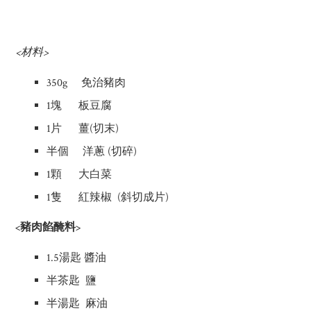
<材料>
350g 免治豬肉
1塊 板豆腐
1片 薑(切末)
半個 洋蔥 (切碎)
1顆 大白菜
1隻 紅辣椒 (斜切成片)
<豬肉餡醃料>
1.5湯匙 醬油
半茶匙 鹽
半湯匙 麻油