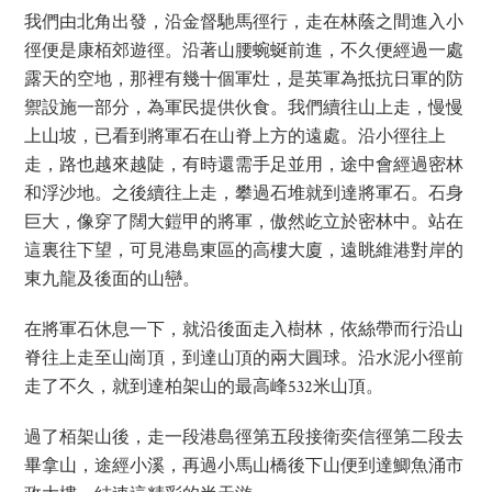
我們由北角出發，沿金督馳馬徑行，走在林蔭之間進入小
徑便是康栢郊遊徑。沿著山腰蜿蜒前進，不久便經過一處
露天的空地，那裡有幾十個軍灶，是英軍為抵抗日軍的防
禦設施一部分，為軍民提供伙食。我們續往山上走，慢慢
上山坡，已看到將軍石在山脊上方的遠處。沿小徑往上
走，路也越來越陡，有時還需手足並用，途中會經過密林
和浮沙地。之後續往上走，攀過石堆就到達將軍石。石身
巨大，像穿了闊大鎧甲的將軍，傲然屹立於密林中。站在
這裏往下望，可見港島東區的高樓大廈，遠眺維港對岸的
東九龍及後面的山巒。
在將軍石休息一下，就沿後面走入樹林，依絲帶而行沿山
脊往上走至山崗頂，到達山頂的兩大圓球。沿水泥小徑前
走了不久，就到達柏架山的最高峰532米山頂。
過了栢架山後，走一段港島徑第五段接衛奕信徑第二段去
畢拿山，途經小溪，再過小馬山橋後下山便到達鯽魚涌市