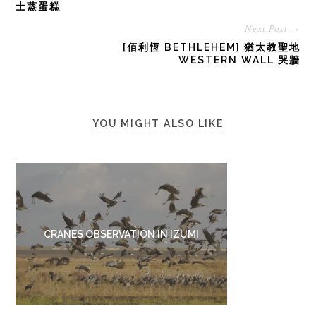
士蒸蛋糕
Next Post →
[佰利恆 BETHLEHEM] 猶太教聖地
WESTERN WALL 哭牆
YOU MIGHT ALSO LIKE
CRANES OBSERVATION IN IZUMI