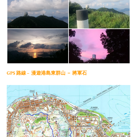
GPS 路線 –
漫遊港島東群山 － 將軍石