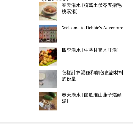
春天湯水 [粉葛土伏苓五指毛
桃素湯]
Welcome to Debbie's Adventure
四季湯水 [牛蒡甘筍木耳湯]
怎樣計算湯種和麵包食譜材料
的份量
春天湯水 [節瓜淮山蓮子螺頭
湯]