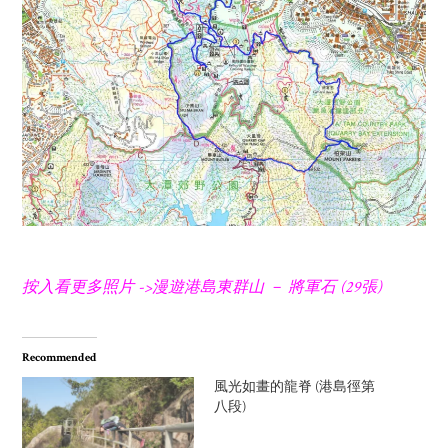
按入看更多照片 ->漫遊港島東群山 － 將軍石 (29張)
Recommended
風光如畫的龍脊 (港島徑第
八段)