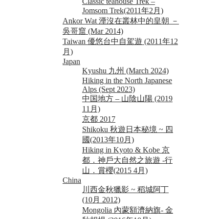
Classic teahouse Trek –
Jomsom Trek(2011年2月)
Ankor Wat 湮沒在叢林中的皇朝 －
吳哥窟 (Mar 2014)
Taiwan 優悠台中自駕遊 (2011年12
月)
Japan
Kyushu 九州 (March 2024)
Hiking in the North Japanese
Alps (Sept 2023)
中国地方 – 山陰山陽 (2019
11月)
京都 2017
Shikoku 秋遊日本秘境 ~ 四
國(2013年10月)
Hiking in Kyoto & Kobe 京
都．神戶大自然之旅遊 -行
山．賞櫻(2015 4月)
China
川西金秋獵影 ~ 稻城阿丁
(10月 2012)
Mongolia 內蒙額濟納旗- 金