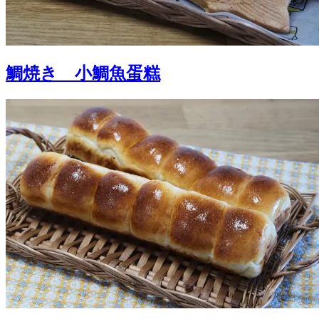
鯛焼き 小鯛魚蛋糕