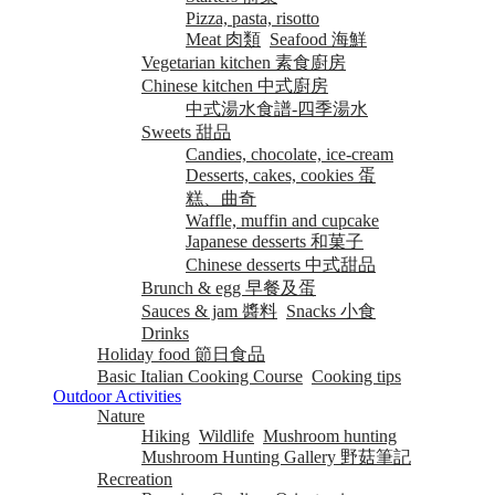
Pizza, pasta, risotto
Meat 肉類
Seafood 海鮮
Vegetarian kitchen 素食廚房
Chinese kitchen 中式廚房
中式湯水食譜-四季湯水
Sweets 甜品
Candies, chocolate, ice-cream
Desserts, cakes, cookies 蛋
糕、曲奇
Waffle, muffin and cupcake
Japanese desserts 和菓子
Chinese desserts 中式甜品
Brunch & egg 早餐及蛋
Sauces & jam 醬料
Snacks 小食
Drinks
Holiday food 節日食品
Basic Italian Cooking Course
Cooking tips
Outdoor Activities
Nature
Hiking
Wildlife
Mushroom hunting
Mushroom Hunting Gallery 野菇筆記
Recreation