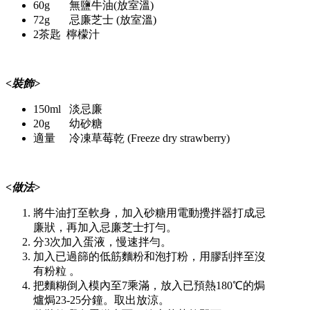
60g 無鹽牛油(放室溫)
72g 忌廉芝士 (放室溫)
2茶匙 檸檬汁
<裝飾>
150ml 淡忌廉
20g 幼砂糖
適量 冷凍草莓乾 (Freeze dry strawberry)
<做法>
將牛油打至軟身，加入砂糖用電動攪拌器打成忌
廉狀，再加入忌廉芝士打勻。
分3次加入蛋液，慢速拌勻。
加入已過篩的低筋麵粉和泡打粉，用膠刮拌至沒
有粉粒 。
把麵糊倒入模內至7乘滿，放入已預熱180℃的焗
爐焗23-25分鐘。取出放涼。