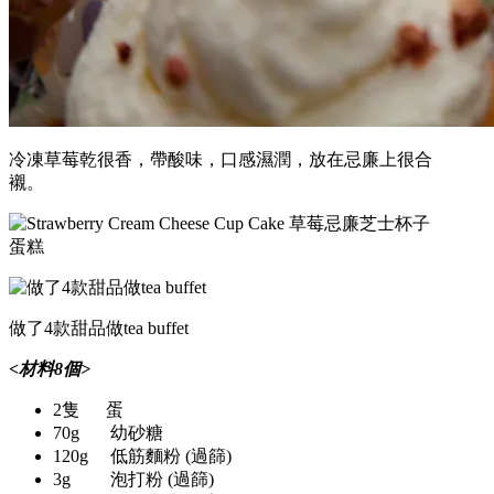
冷凍草莓乾很香，帶酸味，口感濕潤，放在忌廉上很合
襯。
做了4款甜品做tea buffet
<材料8個>
2隻 蛋
70g 幼砂糖
120g 低筋麵粉 (過篩)
3g 泡打粉 (過篩)