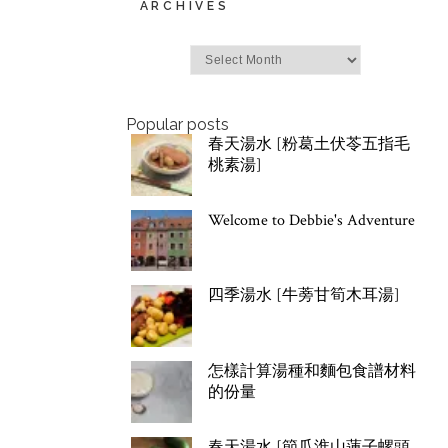
ARCHIVES
Archives
Popular posts
春天湯水 [粉葛土伏苓五指毛
桃素湯]
Welcome to Debbie's Adventure
四季湯水 [牛蒡甘筍木耳湯]
怎樣計算湯種和麵包食譜材料
的份量
春天湯水 [節瓜淮山蓮子螺頭