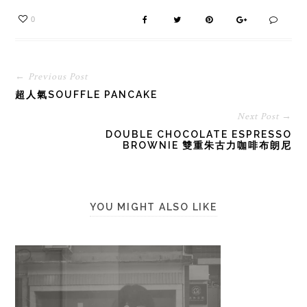
0
← Previous Post
超人氣SOUFFLE PANCAKE
Next Post →
DOUBLE CHOCOLATE ESPRESSO
BROWNIE 雙重朱古力咖啡布朗尼
YOU MIGHT ALSO LIKE