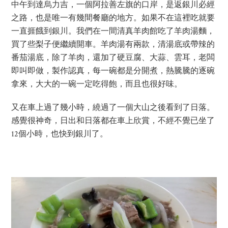
中午到達烏力吉，一個阿拉善左旗的口岸，是返銀川必經
之路，也是唯一有幾間餐廳的地方。如果不在這裡吃就要
一直捱餓到銀川。我們在一間清真羊肉館吃了羊肉湯麵，
買了些梨子便繼續開車。羊肉湯有兩款，清湯底或帶辣的
番茄湯底，除了羊肉，還加了硬豆腐、大蒜、雲耳，老闆
即叫即做，製作認真，每一碗都是分開煮，熱騰騰的逐碗
拿來，大大的一碗一定吃得飽，而且也很好味。
又在車上過了幾小時，繞過了一個大山之後看到了日落。
感覺很神奇，日出和日落都在車上欣賞，不經不覺已坐了
12個小時，也快到銀川了。