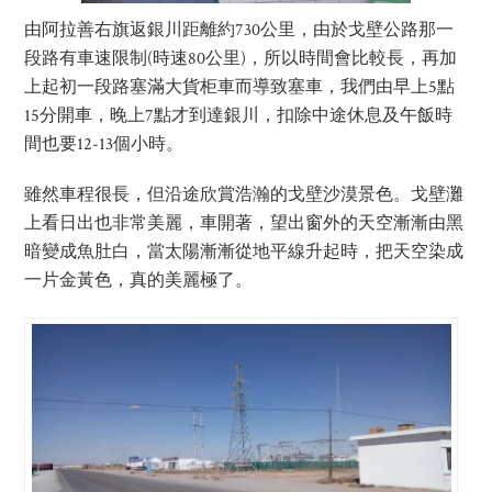
由阿拉善右旗返銀川距離約730公里，由於戈壁公路那一
段路有車速限制(時速80公里)，所以時間會比較長，再加
上起初一段路塞滿大貨柜車而導致塞車，我們由早上5點
15分開車，晚上7點才到達銀川，扣除中途休息及午飯時
間也要12-13個小時。
雖然車程很長，但沿途欣賞浩瀚的戈壁沙漠景色。戈壁灘
上看日出也非常美麗，車開著，望出窗外的天空漸漸由黑
暗變成魚肚白，當太陽漸漸從地平線升起時，把天空染成
一片金黃色，真的美麗極了。