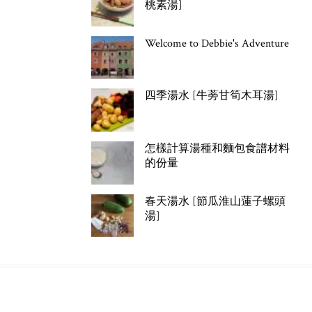
桃素湯]
Welcome to Debbie's Adventure
四季湯水 [牛蒡甘筍木耳湯]
怎樣計算湯種和麵包食譜材料
的份量
春天湯水 [節瓜淮山蓮子螺頭
湯]