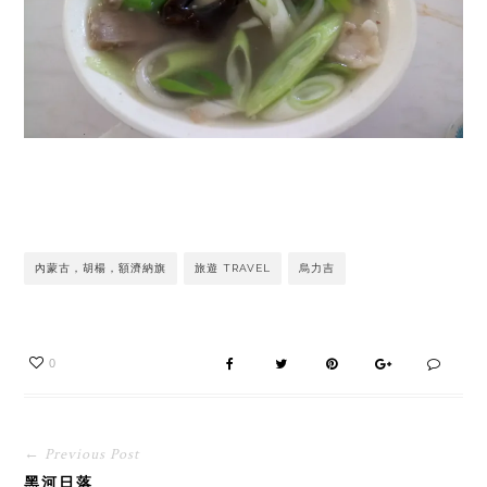
內蒙古，胡楊，額濟納旗
旅遊 TRAVEL
烏力吉
0
← Previous Post
黑河日落