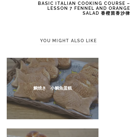
BASIC ITALIAN COOKING COURSE –
LESSON 7 FENNEL AND ORANGE
SALAD 香橙茴香沙律
YOU MIGHT ALSO LIKE
鯛焼き 小鯛魚蛋糕