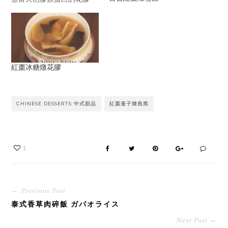
了，能滋潤肌膚、 健髮、延
緩 衰老。 對鼻敏感及呼吸
系統有問題，肺虛氣弱者都
有很好的保健作用。因媽媽
常把花膠用來煲湯，所以我
便用另外的方法來烹調，作
紅棗冰糖燉花膠
為我和老方今晚既滋潤又養
生的甜品。 材料： 花
膠 1條 蓮子
10粒 紅棗 5粒 冰
CHINESE DESSERTS 中式甜品
紅棗蓮子燉燕窩
糖 適量 做法: 蓮
子去芯, 用水浸2小時, 瀝乾
備用。 紅棗清洗及去核, 備
用。 預先浸發花膠，切件備
1
用。 將所有材料及滾水放入
燉盅內燉2小時, 即可食用。
小貼士： 蓮子去芯可除去苦
味。 花膠可預先發好，分成
← Previous Post
數小包放進冰箱冷藏, 食用
時取出解凍可用。
泰式香草肉碎飯 ガパオライス
Next Post →