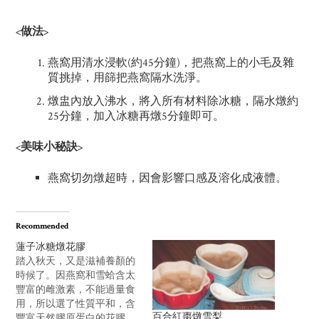
<做法>
燕窩用清水浸軟(約45分鐘)，把燕窩上的小毛及雜
質挑掉，用篩把燕窩隔水洗淨。
燉盅內放入沸水，將入所有材料除冰糖，隔水燉約
25分鐘，加入冰糖再燉5分鐘即可。
<美味小秘訣>
燕窩切勿燉超時，因會影響口感及溶化成液體。
Recommended
蓮子冰糖燉花膠
踏入秋天，又是滋補養顏的
時候了。因燕窩和雪蛤含太
豐富的雌激素，不能過量食
用，所以選了性質平和，含
百合紅棗燉雪梨
豐富天然膠原蛋白的花膠