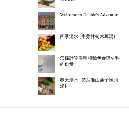
Welcome to Debbie's Adventure
四季湯水 [牛蒡甘筍木耳湯]
怎樣計算湯種和麵包食譜材料
的份量
春天湯水 [節瓜淮山蓮子螺頭
湯]