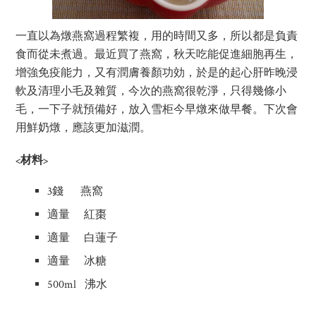
一直以為燉燕窩過程繁複，用的時間又多，所以都是負責
食而從未煮過。最近買了燕窩，秋天吃能促進細胞再生，
增強免疫能力，又有潤膚養顏功効，於是的起心肝昨晚浸
軟及清理小毛及雜質，今次的燕窩很乾淨，只得幾條小
毛，一下子就預備好，放入雪柜今早燉來做早餐。下次會
用鮮奶燉，應該更加滋潤。
<材料>
3錢 燕窩
適量 紅棗
適量 白蓮子
適量 冰糖
500ml 沸水