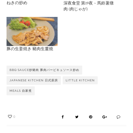
ねきの炒め
深夜食堂 第19夜 ~ 馬鈴薯燉
肉 (肉じゃが)
豚の生姜焼き 豬肉生薑燒
BBQ SAUCE炒豬肉 豚肉バービキュソース炒め
JAPANESE KITCHEN 日式廚房
LITTLE KITCHEN
MEALS 自家煮
0