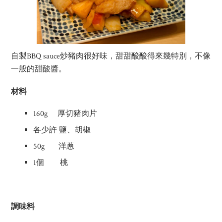
自製BBQ sauce炒豬肉很好味，甜甜酸酸得來幾特別，不像
一般的甜酸醬。
材料
160g 厚切豬肉片
各少許 鹽、胡椒
50g 洋蔥
1個 桃
調味料