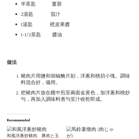
半茶匙 薑蓉
2湯匙 茄汁
1湯匙 橙皮果醬
1-1/2茶匙 醬油
做法
豬肉片用鹽和胡椒醃片刻，洋蔥和桃切小塊。調味
料混合好，備用。
把豬肉片放在鑊中煎至兩面金黃色，加洋蔥和桃炒
勻，再加入調味料煮勻至汁收乾即成。
Recommended
和風洋蔥炒豬肉 豚肉と玉