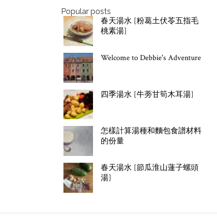
Popular posts
春天湯水 [粉葛土伏苓五指毛
桃素湯]
Welcome to Debbie's Adventure
四季湯水 [牛蒡甘筍木耳湯]
怎樣計算湯種和麵包食譜材料
的份量
春天湯水 [節瓜淮山蓮子螺頭
湯]