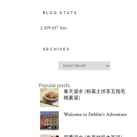
BLOG STATS
2,309,017 hits
ARCHIVES
Archives
Popular posts
春天湯水 [粉葛土伏苓五指毛
桃素湯]
Welcome to Debbie's Adventure