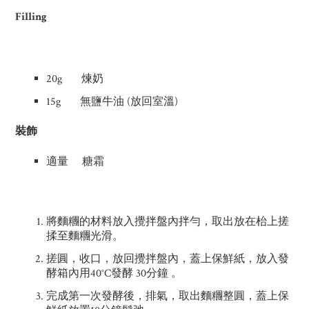
Filling
20g 煉奶
15g 無鹽牛油 (放回室溫)
裝飾
適量 糖霜
將麵糰的材料放入攪拌盤內拌勻，取出放在枱上搓
揉至麵糰光滑。
搓圓，收口，放回攪拌盤內，蓋上保鮮紙，放入發
酵箱內用40°C發酵 30分鐘 。
完成第一次發酵後，排氣，取出麵糰整圓，蓋上保