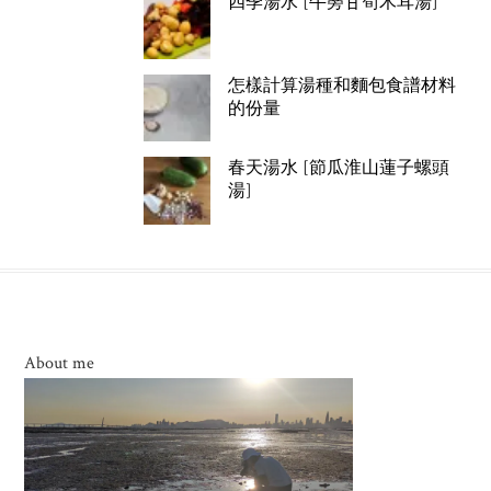
四季湯水 [牛蒡甘筍木耳湯]
怎樣計算湯種和麵包食譜材料
的份量
春天湯水 [節瓜淮山蓮子螺頭
湯]
About me