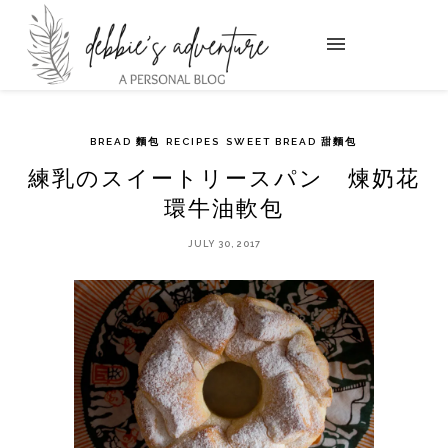
BREAD 麵包
RECIPES
SWEET BREAD 甜麵包
練乳のスイートリースパン 煉奶花
環牛油軟包
JULY 30, 2017