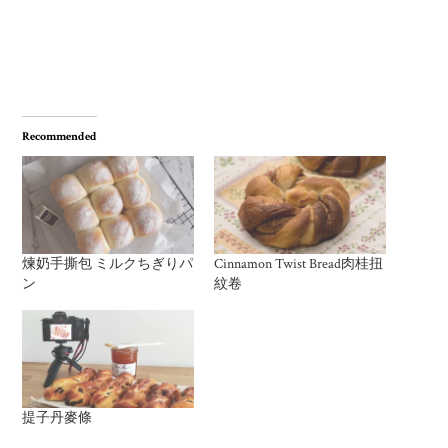
Recommended
煉奶手撕包 ミルクちぎりパ
Cinnamon Twist Bread肉桂扭
ン
紋卷
提子丹麥條