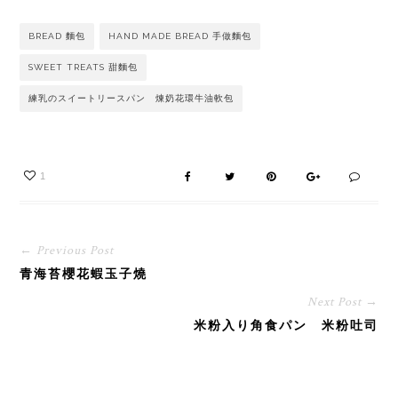
BREAD 麵包
HAND MADE BREAD 手做麵包
SWEET TREATS 甜麵包
練乳のスイートリースパン 煉奶花環牛油軟包
1
← Previous Post
青海苔櫻花蝦玉子燒
Next Post →
米粉入り角食パン 米粉吐司