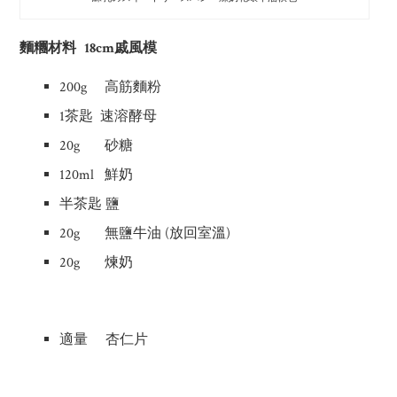
麵糰材料 18cm戚風模
200g 高筋麵粉
1茶匙 速溶酵母
20g 砂糖
120ml 鮮奶
半茶匙 鹽
20g 無鹽牛油 (放回室溫)
20g 煉奶
適量 杏仁片