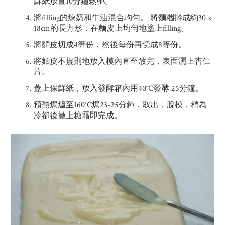
鮮紙放置10分鐘鬆弛。
將filling的煉奶和牛油混合均勻。 將麵糰擀成約30 x
18cm的長方形，在麵皮上均勻地塗上filling。
將麵皮切成4等份，然後每份再切成8等份。
將麵皮不規則地放入模內直至放完，表面灑上杏仁
片。
蓋上保鮮紙，放入發酵箱內用40°C發酵 25分鐘。
預熱焗爐至160°C焗23-25分鐘，取出，脫模，稍為
冷卻後撒上糖霜即完成。