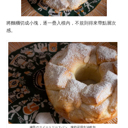
將麵糰切成小塊，逐一疊入模內，不規則得來帶點層次
感。
練乳のスイートリースパン 煉奶花環牛油軟包