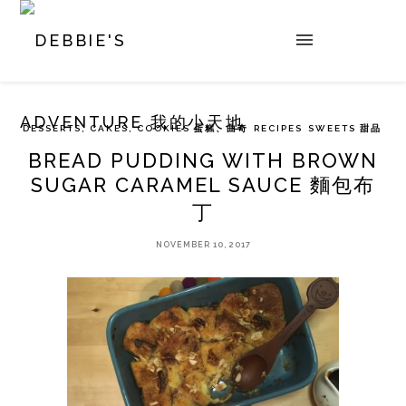
DESSERTS, CAKES, COOKIES 蛋糕、曲奇
RECIPES
SWEETS 甜品
BREAD PUDDING WITH BROWN
SUGAR CARAMEL SAUCE 麵包布
丁
NOVEMBER 10, 2017