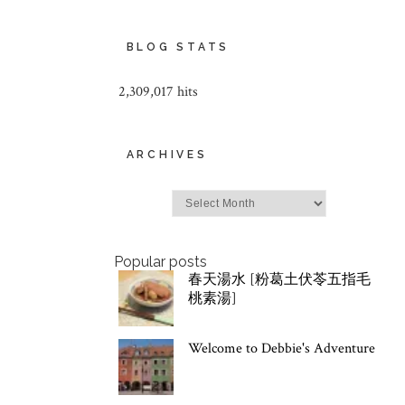
BLOG STATS
2,309,017 hits
ARCHIVES
Archives
Popular posts
春天湯水 [粉葛土伏苓五指毛
桃素湯]
Welcome to Debbie's Adventure