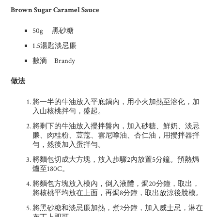
Brown Sugar Caramel Sauce
50g 黑砂糖
1.5湯匙淡忌廉
數滴 Brandy
做法
將一半的牛油放入平底鍋內，用小火加熱至溶化，加
入山核桃拌勻，盛起。
將剩下的牛油放入攪拌盤內，加入砂糖、鮮奶、淡忌
廉、肉桂粉、荳蔻、雲尼嗱油、杏仁油，用攪拌器拌
勻，然後加入蛋拌勻。
將麵包切成大方塊，放入步驟2內放置5分鐘。預熱焗
爐至180C。
將麵包方塊放入模內，倒入液體，焗20分鐘，取出，
將核桃平均放在上面，再焗8分鐘，取出放涼後脫模。
將黑砂糖和淡忌廉加熱，煮2分鐘，加入威士忌，淋在