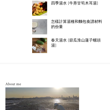
四季湯水 [牛蒡甘筍木耳湯]
怎樣計算湯種和麵包食譜材料
的份量
春天湯水 [節瓜淮山蓮子螺頭
湯]
About me