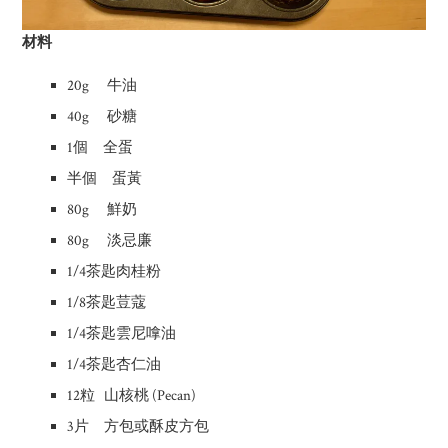
材料
20g 牛油
40g 砂糖
1個 全蛋
半個 蛋黃
80g 鮮奶
80g 淡忌廉
1/4茶匙肉桂粉
1/8茶匙荳蔻
1/4茶匙雲尼嗱油
1/4茶匙杏仁油
12粒 山核桃 (Pecan)
3片 方包或酥皮方包