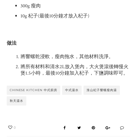
300g 瘦肉
10g 杞子(最後10分鐘才放入杞子)
做法
將響螺乾浸軟，瘦肉拖水，其他材料洗淨。
將所有材料和清水2L放入煲內，大火煲滾後轉慢火
煲1.5小時，最後10分鐘加入杞子，下鹽調味即可。
CHINESE KITCHEN 中式廚房
中式湯水
淮山杞子響螺瘦肉湯
秋天湯水
0