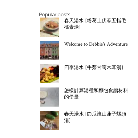
Popular posts
春天湯水 [粉葛土伏苓五指毛
桃素湯]
Welcome to Debbie's Adventure
四季湯水 [牛蒡甘筍木耳湯]
怎樣計算湯種和麵包食譜材料
的份量
春天湯水 [節瓜淮山蓮子螺頭
湯]