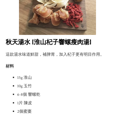
秋天湯水 [淮山杞子響螺瘦肉湯]
這款湯水味道鮮甜，補脾胃，加入杞子更有明目作用。
材料
15g 淮山
10g 玉竹
6-8個 響螺乾
1片 陳皮
2個蜜棗