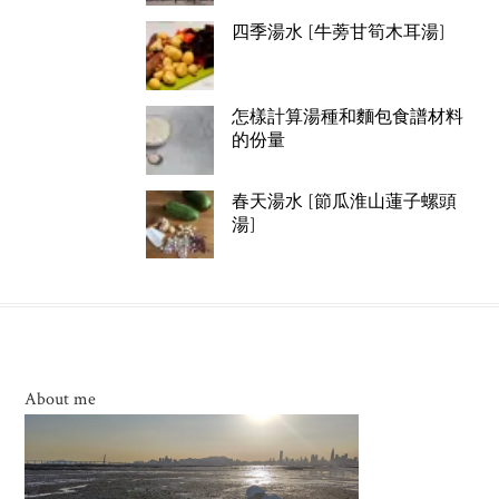
四季湯水 [牛蒡甘筍木耳湯]
怎樣計算湯種和麵包食譜材料
的份量
春天湯水 [節瓜淮山蓮子螺頭
湯]
About me