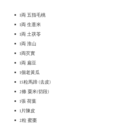
1両 五指毛桃
1両 生薏米
1両 土茯苓
1両 淮山
1両芡實
1両 扁豆
1個老黃瓜
15粒馬蹄 (去皮)
2條 粟米(切段)
1張 荷葉
1片陳皮
2粒 蜜棗