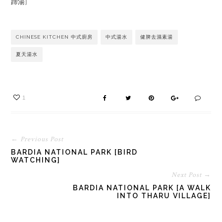
蹄湯]
CHINESE KITCHEN 中式廚房
中式湯水
健脾去濕素湯
夏天湯水
1
← Previous Post
BARDIA NATIONAL PARK [BIRD
WATCHING]
Next Post →
BARDIA NATIONAL PARK [A WALK
INTO THARU VILLAGE]