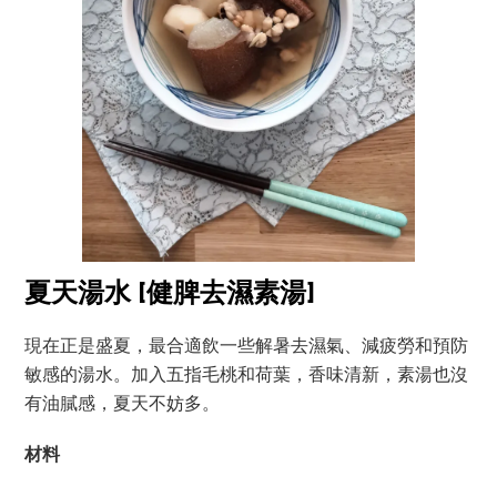
夏天湯水 [健脾去濕素湯]
現在正是盛夏，最合適飲一些解暑去濕氣、減疲勞和預防
敏感的湯水。加入五指毛桃和荷葉，香味清新，素湯也沒
有油膩感，夏天不妨多。
材料