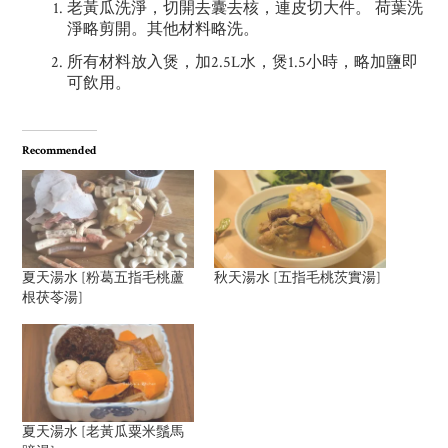
老黃瓜洗淨，切開去囊去核，連皮切大件。 荷葉洗
淨略剪開。其他材料略洗。
所有材料放入煲，加2.5L水，煲1.5小時，略加鹽即
可飲用。
Recommended
夏天湯水 [粉葛五指毛桃蘆
秋天湯水 [五指毛桃茨實湯]
根茯苓湯]
夏天湯水 [老黃瓜粟米鬚馬