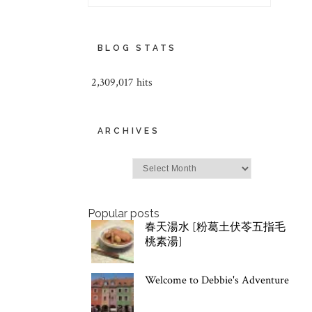
BLOG STATS
2,309,017 hits
ARCHIVES
Archives
Popular posts
春天湯水 [粉葛土伏苓五指毛
桃素湯]
Welcome to Debbie's Adventure