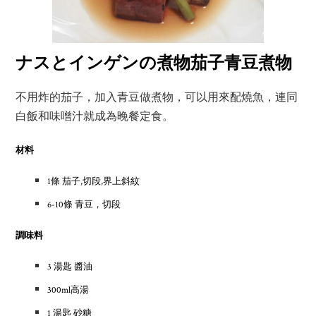
ナスとインゲンの煮物
茄子青豆煮物
不用炸的茄子，加入青豆做煮物，可以用來配燒魚，連同
白飯和味噌汁就成為晚餐定食。
材料
1
條 茄子
,
切段
,
界上斜紋
6-10
條 青豆，切段
調味料
3
湯匙 醬油
300ml
高湯
1
湯匙 砂糖