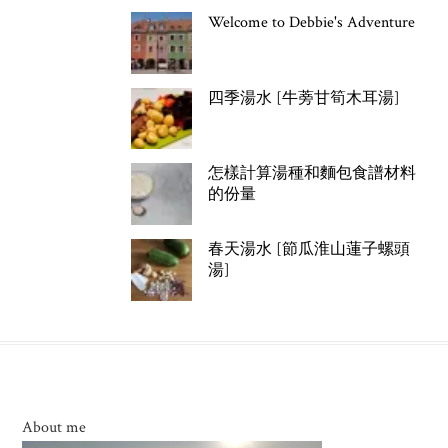
Welcome to Debbie's Adventure
四季湯水 [牛蒡甘筍木耳湯]
怎樣計算湯種和麵包食譜材料
的份量
春天湯水 [節瓜淮山蓮子螺頭
湯]
About me