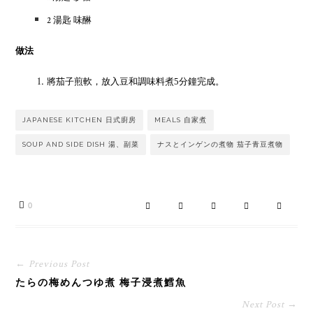
2
湯匙 味醂
做法
將茄子煎軟，放入豆和調味料煮
5
分鐘完成。
JAPANESE KITCHEN 日式廚房
MEALS 自家煮
SOUP AND SIDE DISH 湯、副菜
ナスとインゲンの煮物 茄子青豆煮物
0
← Previous Post
たらの梅めんつゆ煮 梅子浸煮鱈魚
Next Post →