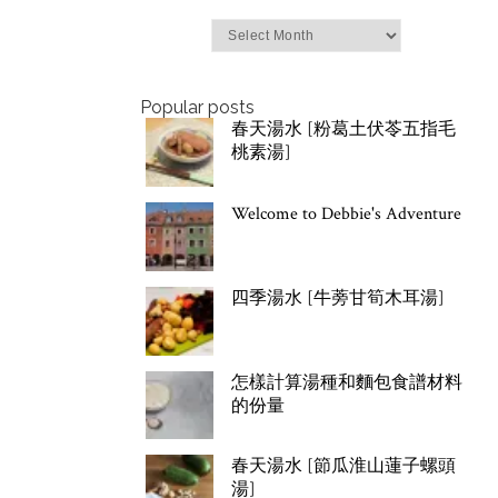
Archives
Popular posts
春天湯水 [粉葛土伏苓五指毛
桃素湯]
Welcome to Debbie's Adventure
四季湯水 [牛蒡甘筍木耳湯]
怎樣計算湯種和麵包食譜材料
的份量
春天湯水 [節瓜淮山蓮子螺頭
湯]