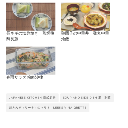
長ネギの塩麹焼き 蒸焗鹽
鶏団子の中華丼 雞丸中華
麴長蔥
燴飯
春雨サラダ 粉絲沙律
JAPANESE KITCHEN 日式廚房
SOUP AND SIDE DISH 湯、副菜
焼きねぎ（リーキ）のマリネ LEEKS VINAIGRETTE