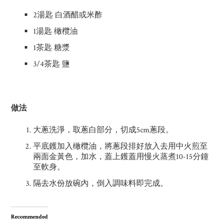
2湯匙 白酒醋或米酢
1湯匙 橄欖油
1茶匙 糖漿
3/4茶匙 鹽
做法
大蔥洗淨，取蔥白部分，切成5cm蔥段。
平底鑊加入橄欖油，將蔥段排好放入去用中火煎至
兩面金黃色，加水，蓋上鑊蓋用慢火蒸煮10-15分鐘
至軟身。
隔去水份放碗內，倒入調味料即完成。
Recommended