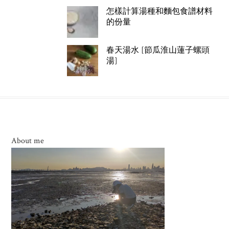
怎樣計算湯種和麵包食譜材料
的份量
春天湯水 [節瓜淮山蓮子螺頭
湯]
About me