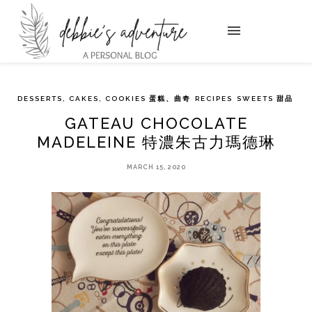
DESSERTS, CAKES, COOKIES 蛋糕、曲奇
RECIPES
SWEETS 甜品
GATEAU CHOCOLATE
MADELEINE 特濃朱古力瑪德琳
MARCH 15, 2020