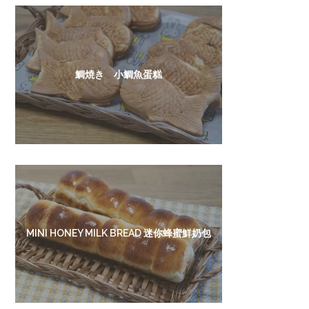
鯛焼き 小鯛魚蛋糕
MINI HONEY MILK BREAD 迷你蜂蜜鮮奶包