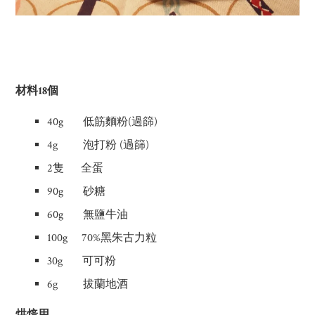
材料18個
40g 低筋麵粉(過篩)
4g 泡打粉 (過篩)
2隻 全蛋
90g 砂糖
60g 無鹽牛油
100g 70%黑朱古力粒
30g 可可粉
6g 拔蘭地酒
烘焙用