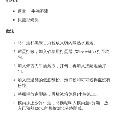
適量 牛油溶液
貝殼型烤盤
做法
將牛油和黑朱古力粒放入碗內隔熱水煮溶。
雞蛋打散，加入砂糖用打蛋器 (Wire whisk) 打至均
勻。
加入朱古力牛油溶液，拌勻，再加入拔蘭地酒拌
勻。
加入已過篩的低筋麵粉、泡打粉和可可粉拌至沒有
粉粒。
將麵糊放進唧袋，再放冰箱休息1小時以上。
模內抹上少許牛油，將麵糊唧入模內至8分滿，放
入已預熱180℃的焗爐焗12分鐘即成。