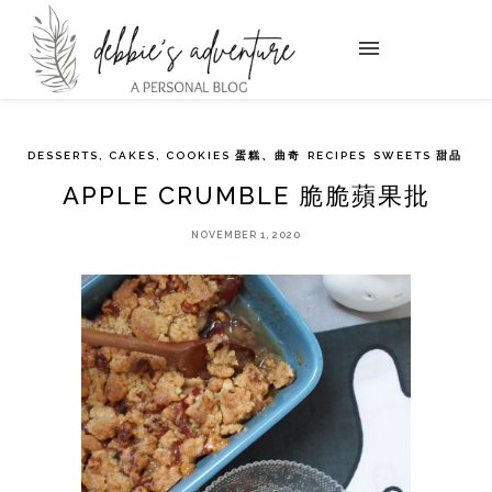
DESSERTS, CAKES, COOKIES 蛋糕、曲奇
RECIPES
SWEETS 甜品
APPLE CRUMBLE 脆脆蘋果批
NOVEMBER 1, 2020