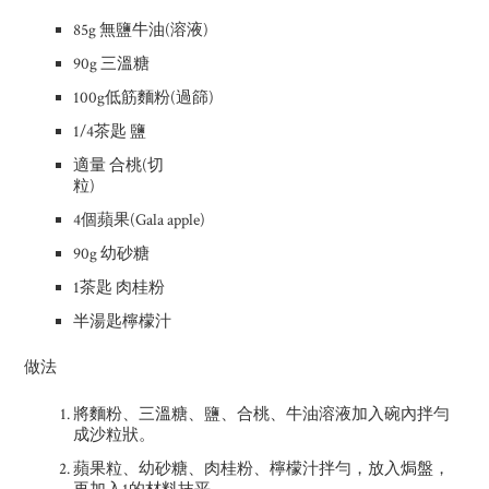
85g 無鹽牛油(溶液)
90g 三溫糖
100g低筋麵粉(過篩)
1/4茶匙 鹽
適量 合桃(切
粒)
4個蘋果(Gala apple)
90g 幼砂糖
1茶匙 肉桂粉
半湯匙檸檬汁
做法
將麵粉、三溫糖、鹽、合桃、牛油溶液加入碗內拌勻
成沙粒狀。
蘋果粒、幼砂糖、肉桂粉、檸檬汁拌勻，放入焗盤，