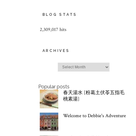
BLOG STATS
2,309,017 hits
ARCHIVES
Archives
Popular posts
春天湯水 [粉葛土伏苓五指毛
桃素湯]
Welcome to Debbie's Adventure