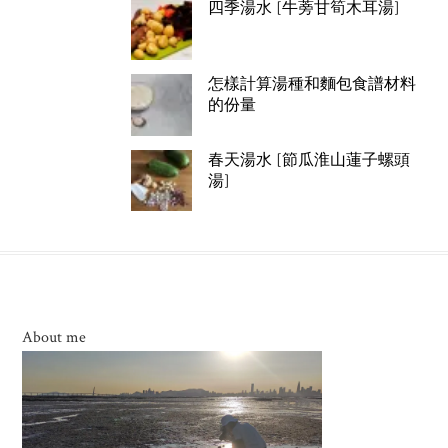
四季湯水 [牛蒡甘筍木耳湯]
怎樣計算湯種和麵包食譜材料
的份量
春天湯水 [節瓜淮山蓮子螺頭
湯]
About me