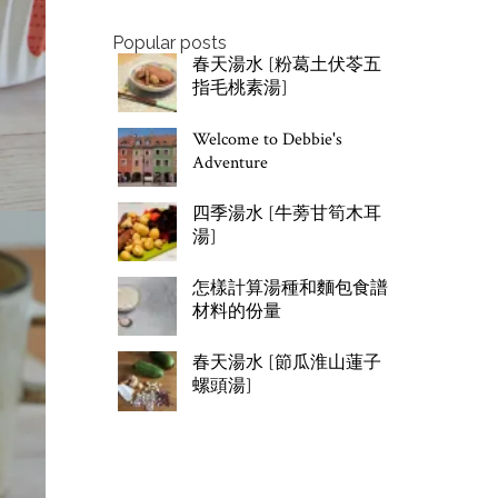
Popular posts
春天湯水 [粉葛土伏苓五
指毛桃素湯]
Welcome to Debbie's
Adventure
四季湯水 [牛蒡甘筍木耳
湯]
怎樣計算湯種和麵包食譜
材料的份量
春天湯水 [節瓜淮山蓮子
螺頭湯]