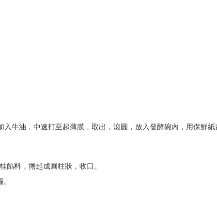
，加入牛油，中速打至起薄膜，取出，滾圓，放入發酵碗內，用保鮮紙
桂餡料，捲起成圓柱狀，收口。
鐘。