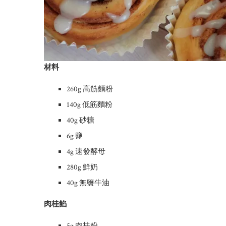
材料
260g 高筋麵粉
140g 低筋麵粉
40g 砂糖
6g 鹽
4g 速發酵母
280g 鮮奶
40g 無鹽牛油
肉桂餡
5g 肉桂粉