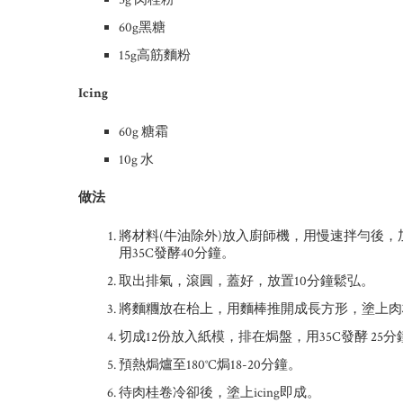
60g黑糖
15g高筋麵粉
Icing
60g 糖霜
10g 水
做法
將材料(牛油除外)放入廚師機，用慢速拌勻後
用35C發酵40分鐘。
取出排氣，滾圓，蓋好，放置10分鐘鬆弘。
將麵糰放在枱上，用麵棒推開成長方形，塗上肉
切成12份放入紙模，排在焗盤，用35C發酵 25分
預熱焗爐至180°C焗18-20分鐘。
待肉桂卷冷卻後，塗上icing即成。