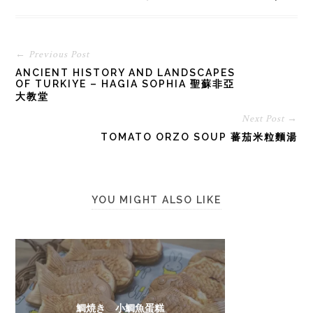
← Previous Post
ANCIENT HISTORY AND LANDSCAPES
OF TURKIYE – HAGIA SOPHIA 聖蘇非亞
大教堂
Next Post →
TOMATO ORZO SOUP 蕃茄米粒麵湯
YOU MIGHT ALSO LIKE
鯛焼き 小鯛魚蛋糕