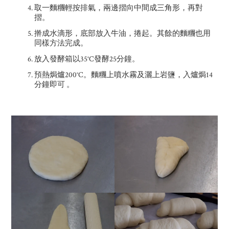
取一麵糰輕按排氣，兩邊摺向中間成三角形，再對
摺。
擀成水滴形，底部放入牛油，捲起。其餘的麵糰也用
同樣方法完成。
放入發酵箱以35°C發酵25分鐘。
預熱焗爐200°C。麵糰上噴水霧及灑上岩鹽，入爐焗14
分鐘即可 。