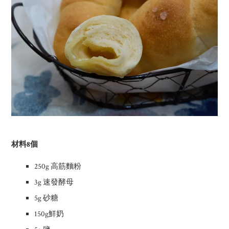
材料8個
250g 高筋麵粉
3g 速發酵母
5g 砂糖
150g鮮奶