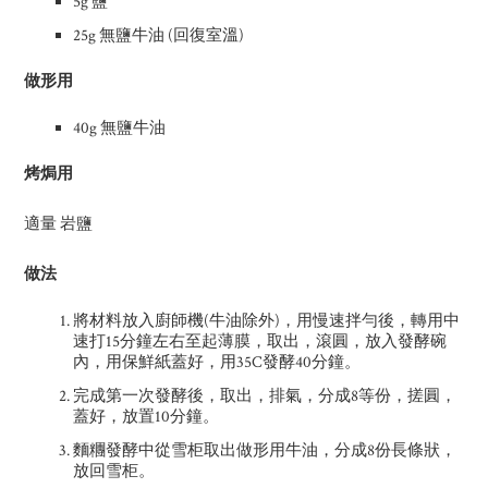
5g 鹽
25g 無鹽牛油 (回復室溫)
做形用
40g 無鹽牛油
烤焗用
適量 岩鹽
做法
將材料放入廚師機(牛油除外)，用慢速拌勻後，轉用中
速打15分鐘左右至起薄膜，取出，滾圓，放入發酵碗
內，用保鮮紙蓋好，用35C發酵40分鐘。
完成第一次發酵後，取出，排氣，分成8等份，搓圓，
蓋好，放置10分鐘。
麵糰發酵中從雪柜取出做形用牛油，分成8份長條狀，
放回雪柜。