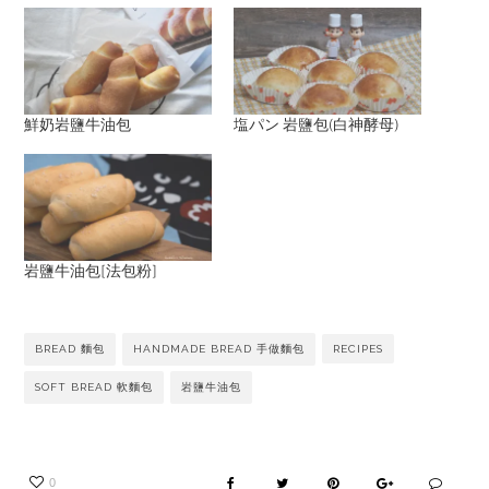
鮮奶岩鹽牛油包
塩パン 岩鹽包(白神酵母)
岩鹽牛油包[法包粉]
BREAD 麵包
HANDMADE BREAD 手做麵包
RECIPES
SOFT BREAD 軟麵包
岩鹽牛油包
0