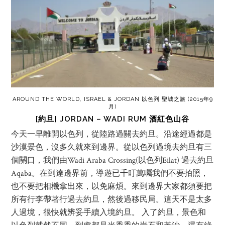
AROUND THE WORLD
,
ISRAEL & JORDAN 以色列 聖城之旅 (2015年9
月)
[約旦] JORDAN – WADI RUM 酒紅色山谷
今天一早離開以色列，從陸路過關去約旦。沿途經過都是
沙漠景色，沒多久就來到邊界。從以色列過境去約旦有三
個關口，我們由Wadi Araba Crossing(以色列Eilat) 過去約旦
Aqaba。在到達邊界前，導遊已千叮萬囑我們不要拍照，
也不要把相機拿出來，以免麻煩。來到邊界大家都須要把
所有行李帶著行過去約旦，然後過移民局。這天不是太多
人過境，很快就辨妥手續入境約旦。 入了約旦，景色和