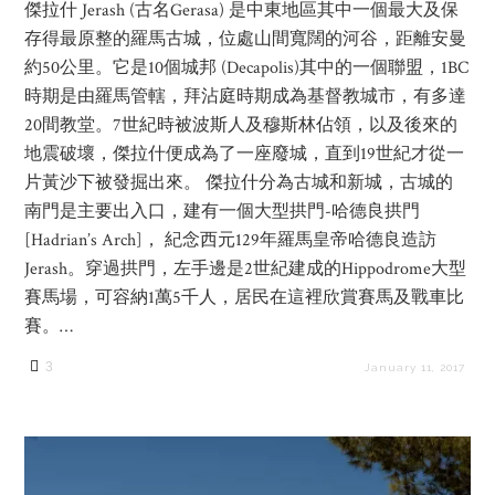
傑拉什 Jerash (古名Gerasa) 是中東地區其中一個最大及保
存得最原整的羅馬古城，位處山間寬闊的河谷，距離安曼
約50公里。它是10個城邦 (Decapolis)其中的一個聯盟，1BC
時期是由羅馬管轄，拜沾庭時期成為基督教城市，有多達
20間教堂。7世紀時被波斯人及穆斯林佔領，以及後來的
地震破壞，傑拉什便成為了一座廢城，直到19世紀才從一
片黃沙下被發掘出來。 傑拉什分為古城和新城，古城的
南門是主要出入口，建有一個大型拱門-哈德良拱門
[Hadrian’s Arch]， 紀念西元129年羅馬皇帝哈德良造訪
Jerash。穿過拱門，左手邊是2世紀建成的Hippodrome大型
賽馬場，可容納1萬5千人，居民在這裡欣賞賽馬及戰車比
賽。…
3
January 11, 2017