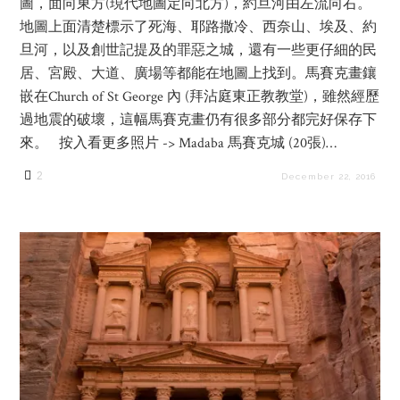
圖，面向東方(現代地圖定向北方)，約旦河由左流向右。
地圖上面清楚標示了死海、耶路撒冷、西奈山、埃及、約
旦河，以及創世記提及的罪惡之城，還有一些更仔細的民
居、宮殿、大道、廣場等都能在地圖上找到。馬賽克畫鑲
嵌在Church of St George 內 (拜沾庭東正教教堂)，雖然經歷
過地震的破壞，這幅馬賽克畫仍有很多部分都完好保存下
來。 按入看更多照片 -> Madaba 馬賽克城 (20張)…
2
December 22, 2016