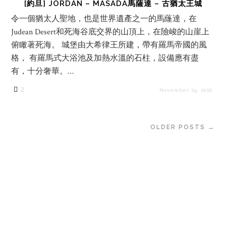
[約旦] JORDAN – MASADA馬薩達 – 古猶太王城
令一個猶太人聖地，也是世界遺產之一的馬蕯達，在
Judean Desert和死海谷底交界的山頂上，在險峻的山崖上
俯瞰著死海。 城堡由大希律王所建，帶有羅馬帝國的風
格， 有羅馬式大浴池及加熱水溫的石柱，設備應有盡
有，十分奢華。…
2
November 29, 2016
OLDER POSTS →