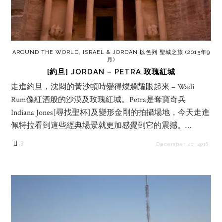
AROUND THE WORLD
,
ISRAEL & JORDAN 以色列 聖城之旅 (2015年9
月)
[約旦] JORDAN – PETRA 玫瑰紅城
走進約旦，沈悶的黃沙頓時變得燦爛耀眼起來 – Wadi
Rum像紅酒般的沙漠及玫瑰紅城。Petra是奪寶奇兵
Indiana Jones[尋找聖杯]及變形金剛的拍攝場地，今天走進
佩特拉看到這些經典場景就更加感覺到它的震撼。…
3
December 20, 2016