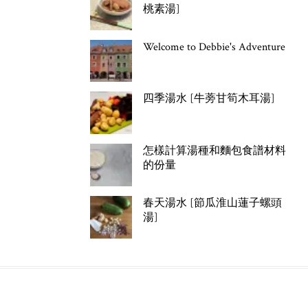
桃素湯]
Welcome to Debbie's Adventure
四季湯水 [牛蒡甘筍木耳湯]
怎樣計算湯種和麵包食譜材料
的份量
春天湯水 [節瓜淮山蓮子螺頭
湯]