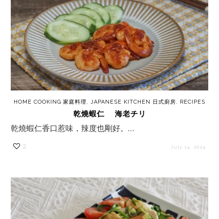
HOME COOKING 家庭料理
,
JAPANESE KITCHEN 日式廚房
,
RECIPES
乾燒蝦仁 海老チリ
乾燒蝦仁香口惹味，辣度也剛好。…
2
July 14, 2024