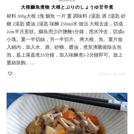
RECIPES
大根鰤魚煮物 大根とぶりのしょうゆ甘辛煮
材料 300g大根 2塊 鰤魚 一片 薑 調味料 2湯匙 酒 2湯匙 砂
糖 2湯匙 醬油 2湯匙 味醂 250ml水 做法 大根去皮，切成
2cm半月形狀。鰤魚用少許鹽醃5分鐘，用水沖去，切成6
小塊。薑一半切絲，另一半切片。 將大根、魚、薑片放
入鍋內，加入水、酒、砂糖、醬油，煮至沸騰後除去泡
泡，蓋上落蓋煮25分鐘，加入味醂煮1-2分鐘即可。放上
薑絲裝飾。…
0
October 25, 2022