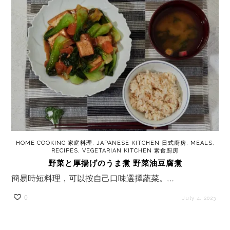
HOME COOKING 家庭料理
,
JAPANESE KITCHEN 日式廚房
,
MEALS
,
RECIPES
,
VEGETARIAN KITCHEN 素食廚房
野菜と厚揚げのうま煮 野菜油豆腐煮
簡易時短料理，可以按自己口味選擇蔬菜。…
0
July 4, 2023