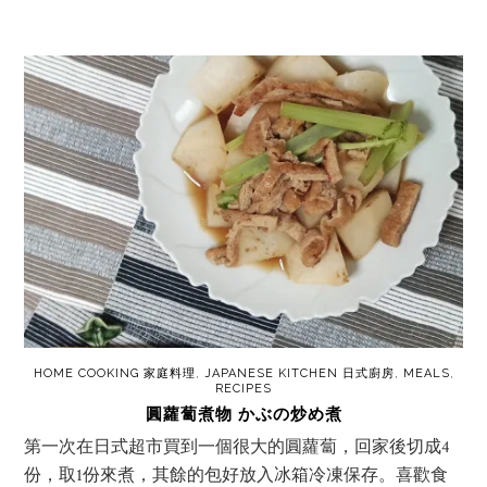
HOME COOKING 家庭料理
,
JAPANESE KITCHEN 日式廚房
,
MEALS
,
RECIPES
圓蘿蔔煮物 かぶの炒め煮
第一次在日式超市買到一個很大的圓蘿蔔，回家後切成4
份，取1份來煮，其餘的包好放入冰箱冷凍保存。喜歡食