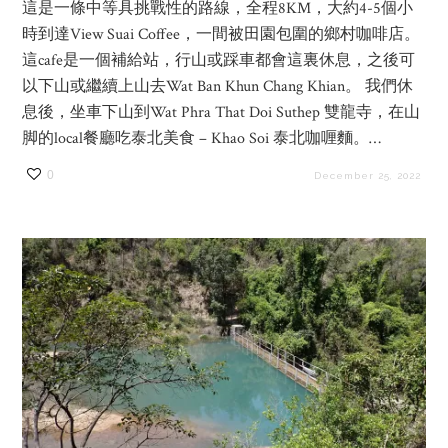
這是一條中等具挑戰性的路線，全程8KM，大約4-5個小
時到達View Suai Coffee，一間被田園包圍的鄉村咖啡店。
這cafe是一個補給站，行山或踩車都會這裏休息，之後可
以下山或繼續上山去Wat Ban Khun Chang Khian。 我們休
息後，坐車下山到Wat Phra That Doi Suthep 雙龍寺，在山
脚的local餐廳吃泰北美食 – Khao Soi 泰北咖喱麵。…
0
December 25, 2022