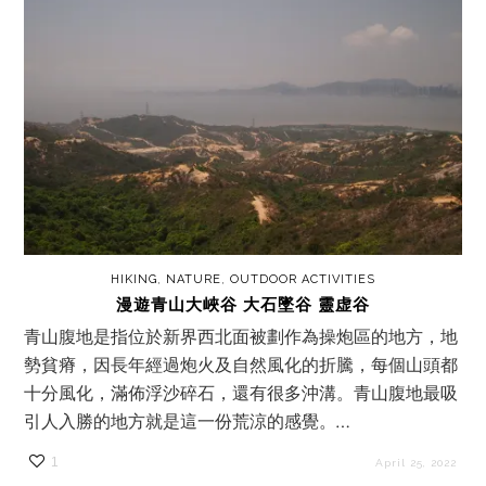
HIKING
,
NATURE
,
OUTDOOR ACTIVITIES
漫遊青山大峽谷 大石墜谷 靈虚谷
青山腹地是指位於新界西北面被劃作為操炮區的地方，地
勢貧瘠，因長年經過炮火及自然風化的折騰，每個山頭都
十分風化，滿佈浮沙碎石，還有很多沖溝。青山腹地最吸
引人入勝的地方就是這一份荒涼的感覺。…
1
April 25, 2022