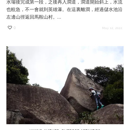
水壩後完成第一段，之後再入澗道，澗道開始斜上，水流
也較急，不一會就到英雄瀑。在這裏離澗，經過儲水池沿
左邊山徑返回馬鞍山村。…
0
May 12, 2022