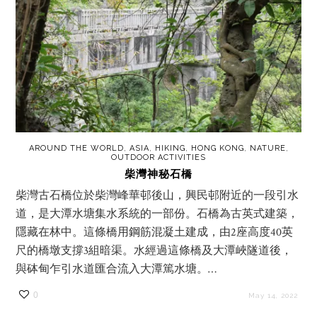
AROUND THE WORLD
,
ASIA
,
HIKING
,
HONG KONG
,
NATURE
,
OUTDOOR ACTIVITIES
柴灣神秘石橋
柴灣古石橋位於柴灣峰華邨後山，興民邨附近的一段引水
道，是大潭水塘集水系統的一部份。石橋為古英式建築，
隱藏在林中。這條橋用鋼筋混凝土建成，由2座高度40英
尺的橋墩支撐3組暗渠。水經過這條橋及大潭峽隧道後，
與砵甸乍引水道匯合流入大潭篤水塘。…
0
May 14, 2022