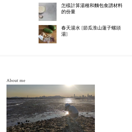
怎樣計算湯種和麵包食譜材料
的份量
春天湯水 [節瓜淮山蓮子螺頭
湯]
About me