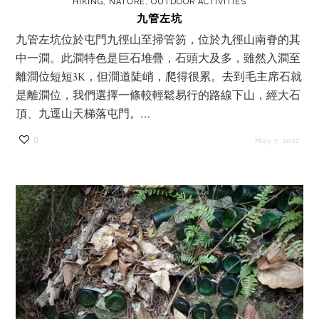
HIKING
,
NATURE
,
OUTDOOR ACTIVITIES
九管左坑
九管左坑位於屯門九徑山至掃管笏，位於九徑山南脊的其
中一澗。此澗特色是巨石堆疊，石頭大及多，雖然入澗至
離澗位短短3K，但澗道陡峭，爬得很累。去到毛主席石就
是離澗位，我們選擇一條較輕鬆易行的路線下山，經大石
頂、九逕山天梯落屯門。…
0
May 7, 2022