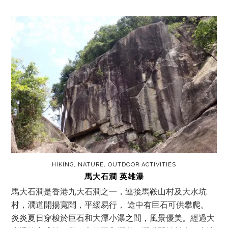
HIKING
,
NATURE
,
OUTDOOR ACTIVITIES
馬大石澗 英雄瀑
馬大石澗是香港九大石澗之一，連接馬鞍山村及大水坑
村，㵎道開揚寬闊，平緩易行， 途中有巨石可供攀爬。
炎炎夏日穿梭於巨石和大潭小瀑之間，風景優美。經過大