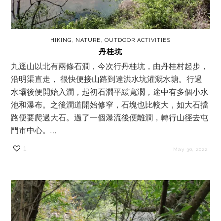
HIKING
,
NATURE
,
OUTDOOR ACTIVITIES
丹桂坑
九逕山以北有兩條石澗，今次行丹桂坑，由丹桂村起步，
沿明渠直走， 很快便接山路到達洪水坑灌溉水塘。行過
水壩後便開始入澗，起初石澗平緩寬濶，途中有多個小水
池和瀑布。之後澗道開始修窄，石塊也比較大，如大石擋
路便要爬過大石。過了一個瀑流後便離澗，轉行山徑去屯
門市中心。…
1
May 30, 2022