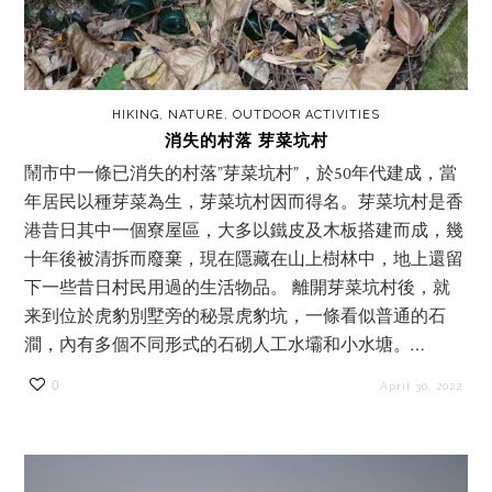
HIKING
,
NATURE
,
OUTDOOR ACTIVITIES
消失的村落 芽菜坑村
鬧市中一條已消失的村落”芽菜坑村”，於50年代建成，當
年居民以種芽菜為生，芽菜坑村因而得名。芽菜坑村是香
港昔日其中一個寮屋區，大多以鐵皮及木板搭建而成，幾
十年後被清拆而廢棄，現在隱藏在山上樹林中，地上還留
下一些昔日村民用過的生活物品。 離開芽菜坑村後，就
来到位於虎豹別墅旁的秘景虎豹坑，一條看似普通的石
澗，內有多個不同形式的石砌人工水壩和小水塘。…
0
April 30, 2022