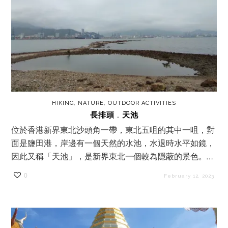
HIKING
,
NATURE
,
OUTDOOR ACTIVITIES
長排頭 . 天池
位於香港新界東北沙頭角一帶，東北五咀的其中一咀，對
面是鹽田港，岸邊有一個天然的水池，水退時水平如鏡，
因此又稱「天池」，是新界東北一個較為隱蔽的景色。…
0
February 12, 2023