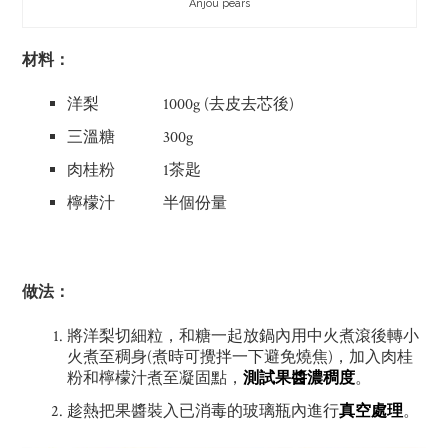
Anjou pears
材料：
洋梨 1000g (去皮去芯後)
三溫糖 300g
肉桂粉 1茶匙
檸檬汁 半個份量
做法：
將洋梨切細粒，和糖一起放鍋內用中火煮滾後轉小
火煮至稠身(煮時可攪拌一下避免燒焦)，加入肉桂
粉和檸檬汁煮至凝固點，
測試果醬濃稠度
。
趁熱把果醬裝入已消毒的玻璃瓶內進行
真空處理
。