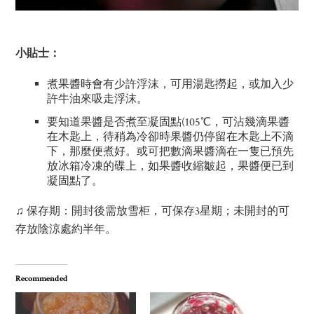
小貼士：
煮果醬時會有少許浮沫，可用湯匙撈起，或加入少
許牛油來吸走浮沫。
要知道果醬是否煮至凝固點(105℃，可沾幾滴果醬
在木匙上，待稍為冷卻時果醬仍停留在木匙上不滴
下，那麼便煮好。或可把數滴果醬滴在一隻已預先
放冰箱冷凍的碟上，如果醬收縮皺起，果醬便已到
凝固點了。
♫
保存期：開封後需放雪柜，可保存3星期；未開封的可
存放陰涼處約半年。
Recommended