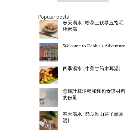
Popular posts
春天湯水 [粉葛土伏苓五指毛
桃素湯]
Welcome to Debbie's Adventure
四季湯水 [牛蒡甘筍木耳湯]
怎樣計算湯種和麵包食譜材料
的份量
春天湯水 [節瓜淮山蓮子螺頭
湯]