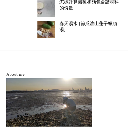
怎樣計算湯種和麵包食譜材料
的份量
春天湯水 [節瓜淮山蓮子螺頭
湯]
About me