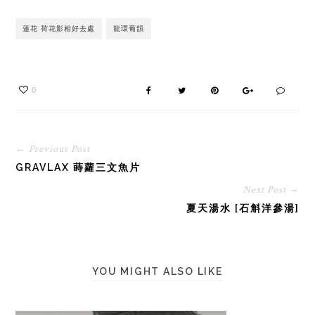
蓮花 荷花影相好去處
龍環葡韻
0
← Previous Post
GRAVLAX 蒔蘿三文魚片
Next Post →
夏天湯水 [石斛洋參湯]
YOU MIGHT ALSO LIKE