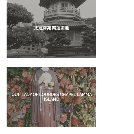
志蓮淨苑 南蓮園池
OUR LADY OF LOURDES CHAPEL LAMMA
ISLAND