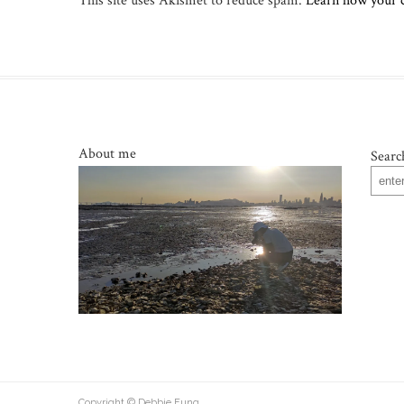
This site uses Akismet to reduce spam.
Learn how your 
About me
Searc
Copyright © Debbie Fung