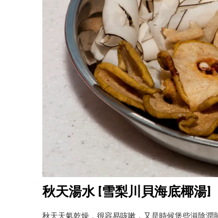
秋天湯水 [雪梨川貝海底椰湯]
秋天天氣乾燥，很容易咳嗽，又是時候煲些滋陰潤