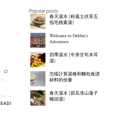
Popular posts
春天湯水 [粉葛土伏苓五
指毛桃素湯]
Welcome to Debbie's
Adventure
四季湯水 [牛蒡甘筍木耳
湯]
怎樣計算湯種和麵包食譜
材料的份量
春天湯水 [節瓜淮山蓮子
Post →
螺頭湯]
EAD)