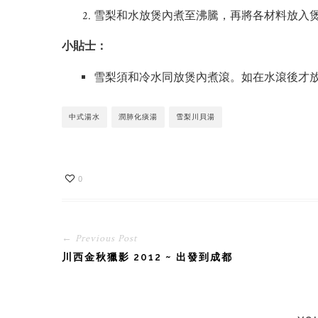
雪梨和水放煲內煮至沸騰，再將各材料放入
小貼士：
雪梨須和冷水同放煲內煮滾。如在水滾後才
中式湯水
潤肺化痰湯
雪梨川貝湯
0
← Previous Post
川西金秋獵影 2012 ~ 出發到成都