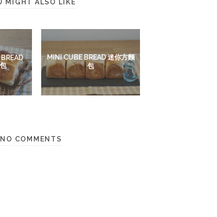
U MIGHT ALSO LIKE
MINI CUBE BREAD 迷你方麵
 BREAD
包
包
NO COMMENTS