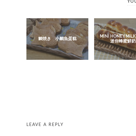
YO
MINI HONEY MILK
鯛焼き 小鯛魚蛋糕
迷你蜂蜜鮮奶
LEAVE A REPLY