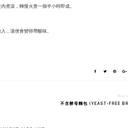
煲內煮滾，轉慢火煲一個半小時即成。
放入，湯便會變得帶酸味。
Next 
不含酵母麵包 (YEAST-FREE BR