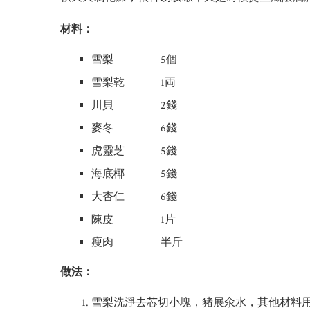
材料：
雪梨 5個
雪梨乾 1両
川貝 2錢
麥冬 6錢
虎靈芝 5錢
海底椰 5錢
大杏仁 6錢
陳皮 1片
瘦肉 半斤
做法：
雪梨洗淨去芯切小塊，豬展氽水，其他材料