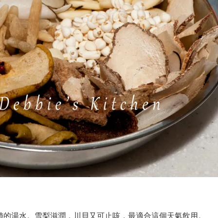
肺的湯水。雪梨滋潤，川貝又可止咳，最適合這個天氣飲用。