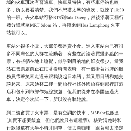
城的火車班次
有普通車、快車及特快，有些車停站也較
多，所以要看清楚。我們不想搭太早的班次，就揀了10:50
的一班。去火車站可搭BTS到Sala Daeng，然後沿著天橋行
幾分鐘就至MRT Silom 站，再轉乘到Hua Lamphong 火車
站就可以。
車站外很多小販，大部份都是賣小食。進入車站內已有很
多不同膚色的人群在流動著，有些在討論著買幾多點的車
票，有些躺在地上睡覺，似乎到目的地的班次很少。當我
站在售票處前正在忙著看時間表時，有一個掛著吊牌的服
務員帶著笑容走過來跟我說起日本語，我又用日語和她交
談起來。原來她替二樓一間旅行社找外國旅客到那裡訂酒
店和包車到市郊作短線旅遊，但我們從未在泰國坐過火
車，決定今次試一下，所以沒有聽她說。
到二號窗買了火車票，是有空調的快車，315Baht包飯盒
(其實不想要飯盒，但他們說只有這種票)。核對清楚時和
付款後還有大半小時才開車，便去買咖啡，跟著就去指定