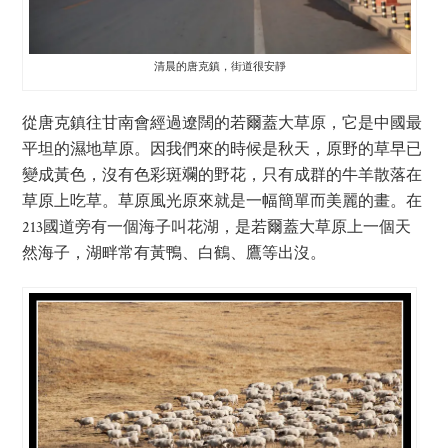
清晨的唐克鎮，街道很安靜
從唐克鎮往甘南會經過遼闊的若爾蓋大草原，它是中國最
平坦的濕地草原。因我們來的時候是秋天，原野的草早已
變成黃色，沒有色彩斑斕的野花，只有成群的牛羊散落在
草原上吃草。草原風光原來就是一幅簡單而美麗的畫。在
213國道旁有一個海子叫花湖，是若爾蓋大草原上一個天
然海子，湖畔常有黃鴨、白鶴、鷹等出沒。