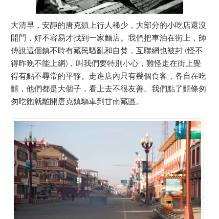
大清早，安靜的唐克鎮上行人稀少，大部分的小吃店還沒
開門，好不容易才找到一家麵店。我們把車泊在街上，師
傅說這個鎮不時有藏民騷亂和自焚，互聯網也被封 (怪不
得昨晚不能上網)，叫我們要特別小心，難怪走在街上覺
得有點不尋常的平靜。走進店內只有幾個食客，各自在吃
麵，他們都是大個子，看上去不很友善。我們點了麵條匆
匆吃飽就離開唐克鎮驅車到甘南藏區。