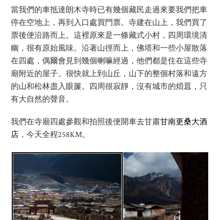
當我們的車抵達朗木寺時已有幾個藏民走過來要我們把車
停在空地上，再到入口處買門票。寺建在山上，我們買了
票後便沿路而上。這裡原來是一條藏式小村，四周環境清
幽，很有原始風味。沿著山徑而上，佛塔和一些小屋散落
在四處，偶爾會見到幾個喇嘛經過，他們都是住在這些寺
廟附近的屋子。很快就上到山丘，山下的整個村落和遠方
的山和松林盡入眼簾。四周很寂靜，沒有城市的煩囂，只
有大自然的聲音。
我們在寺廟四處參觀和拍照後便開車去甘肅
甘南更桑大酒
店
，今天全程258KM。