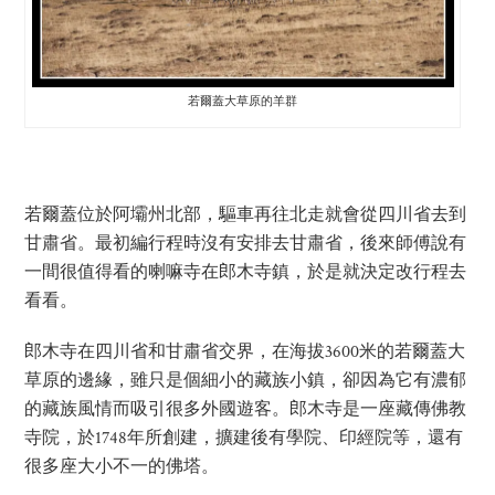
若爾蓋大草原的羊群
若爾蓋位於阿壩州北部，驅車再往北走就會從四川省去到
甘肅省。最初編行程時沒有安排去甘肅省，後來師傅說有
一間很值得看的喇嘛寺在郎木寺鎮，於是就決定改行程去
看看。
郎木寺在四川省和甘肅省交界，在海拔3600米的若爾蓋大
草原的邊緣，雖只是個細小的藏族小鎮，卻因為它有濃郁
的藏族風情而吸引很多外國遊客。郎木寺是一座藏傳佛教
寺院，於1748年所創建，擴建後有學院、印經院等，還有
很多座大小不一的佛塔。